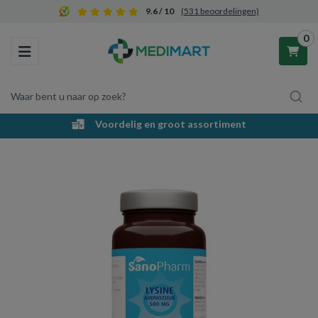
9.6 / 10
(531 beoordelingen)
0
Toggle navigation
Waar bent u naar op zoek?
Voordelig en groot assortiment
Winkelwagen
Uw winkelwagen is leeg.
Vul hem met producten.