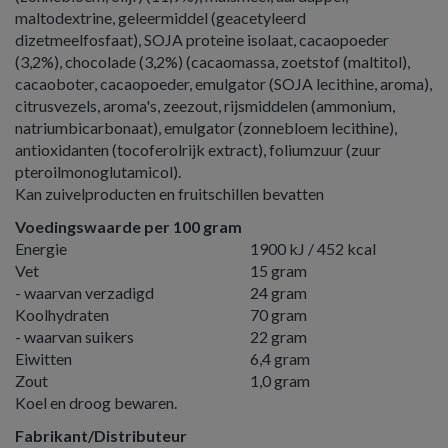
maltodextrine, geleermiddel (geacetyleerd
dizetmeelfosfaat), SOJA proteine isolaat, cacaopoeder
(3,2%), chocolade (3,2%) (cacaomassa, zoetstof (maltitol),
cacaoboter, cacaopoeder, emulgator (SOJA lecithine, aroma),
citrusvezels, aroma's, zeezout, rijsmiddelen (ammonium,
natriumbicarbonaat), emulgator (zonnebloem lecithine),
antioxidanten (tocoferolrijk extract), foliumzuur (zuur
pteroilmonoglutamicol).
Kan zuivelproducten en fruitschillen bevatten
Voedingswaarde per 100 gram
Energie
1900 kJ / 452 kcal
Vet
15 gram
- waarvan verzadigd
24 gram
Koolhydraten
70 gram
- waarvan suikers
22 gram
Eiwitten
6,4 gram
Zout
1,0 gram
Koel en droog bewaren.
Fabrikant/Distributeur