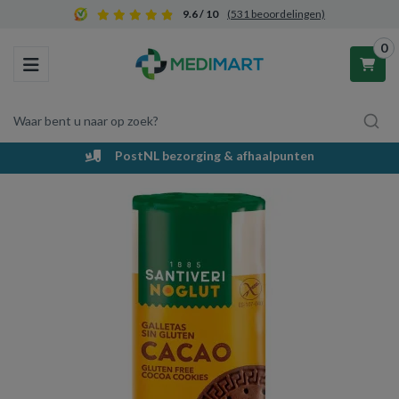
9.6 / 10
(531 beoordelingen)
0
Toggle navigation
Waar bent u naar op zoek?
PostNL bezorging & afhaalpunten
Winkelwagen
Uw winkelwagen is leeg.
Vul hem met producten.