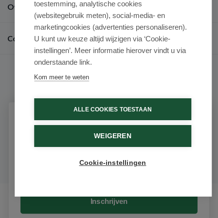
toestemming, analytische cookies
Over ons
(websitegebruik meten), social-media- en
marketingcookies (advertenties personaliseren).
Contact
U kunt uw keuze altijd wijzigen via ‘Cookie-
instellingen’. Meer informatie hierover vindt u via
onderstaande link.
Kom meer te weten
9.6 / 10
(531 beoordelingen)
ALLE COOKIES TOESTAAN
Schrijf je in voor onze nieuwsbrief
© 2026 - Medimart.nl.
WEIGEREN
Ontvang als eerste de beste aanbiedingen en persoonlijk
advies
Cookie-instellingen
Email
Inschrijven