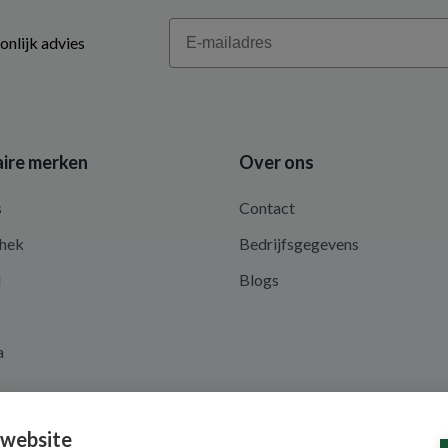
Email
onlijk advies
ire merken
Over ons
s
Contact
hek
Bedrijfsgegevens
d
Blogs
a
 website