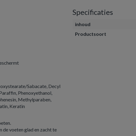
Specificaties
inhoud
Productsoort
beschermt
roxystearate/Sabacate, Decyl
 Paraffin, Phenoxyethanol,
phenesin, Methylparaben,
tin, Keratin
eten.
om de voeten glad en zacht te