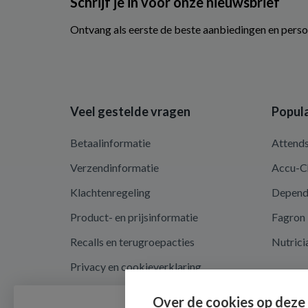
Schrijf je in voor onze nieuwsbrief
Ontvang als eerste de beste aanbiedingen en perso
Veel gestelde vragen
Popula
Betaalinformatie
Attend
Verzendinformatie
Accu-C
Klachtenregeling
Depen
Product- en prijsinformatie
Fagron
Recalls en terugroepacties
Nutrici
Privacy en cookieverklaring
Cookie instellingen
Over de cookies op deze