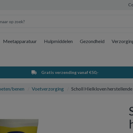
Co
Meetapparatuur
Hulpmiddelen
Gezondheid
Verzorgin
Wi
Gratis verzending vanaf €50,-
oeten/benen
Voetverzorging
Scholl Hielkloven herstellend