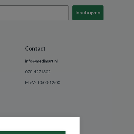
Inschrijven
Contact
info@medimart.nl
070-4271302
Ma-Vr 10:00-12:00