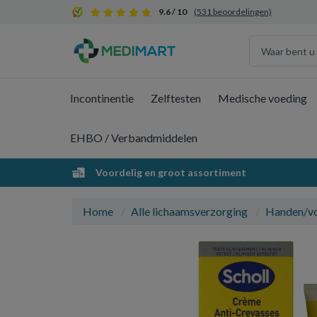
9.6 / 10
(531 beoordelingen)
Incontinentie
Zelftesten
Medische voeding
EHBO / Verbandmiddelen
Voordelig en groot assortiment
Home
Alle lichaamsverzorging
Handen/v