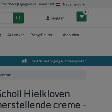
ntact
Bedrijfsgegevens
Kennisbank
Nederlands
0
Inloggen
g
Afslanken
Baby/Peuter
Huishouden
nkelwagen
Uw winkelwagen is leeg.
PostNL bezorging & afhaalpunten
Vul hem met producten.
e creme
Scholl Hielkloven
herstellende creme -