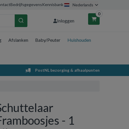
ntact
Bedrijfsgegevens
Kennisbank
Nederlands
0
Inloggen
g
Afslanken
Baby/Peuter
Huishouden
nkelwagen
Uw winkelwagen is leeg.
PostNL bezorging & afhaalpunten
Vul hem met producten.
Schuttelaar
Framboosjes - 1