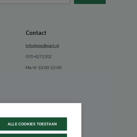
Contact
info@medimart.nl
070-4271302
Ma-Vr 10:00-12:00
ALLE COOKIES TOESTAAN