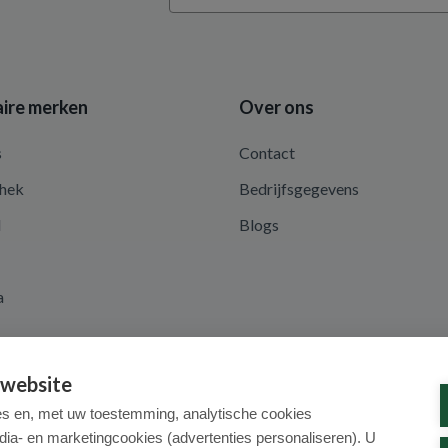
ire merken
Over ons
s
Contact
hek
Bedrijfsgegevens
d
Blogs
a
 website
es en, met uw toestemming, analytische cookies
dia- en marketingcookies (advertenties personaliseren). U