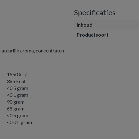
Specificaties
inhoud
Productsoort
 natuurlijk aroma, concentraten
1550 kJ /
365 kcal
<0,5 gram
<0,1 gram
90 gram
68 gram
<0,5 gram
<0,01 gram