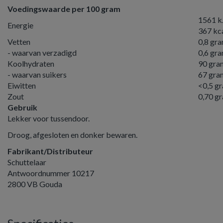
Voedingswaarde per 100 gram
1561 kJ
Energie
367 kc
Vetten
0,8 gr
- waarvan verzadigd
0,6 gr
Koolhydraten
90 gra
- waarvan suikers
67 gra
Eiwitten
<0,5 g
Zout
0,70 g
Gebruik
Lekker voor tussendoor.
Droog, afgesloten en donker bewaren.
Fabrikant/Distributeur
Schuttelaar
Antwoordnummer 10217
2800 VB Gouda