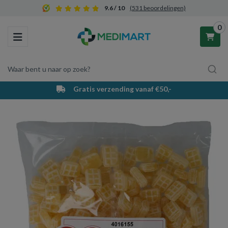
9.6 / 10
(531 beoordelingen)
0
Toggle navigation
Waar bent u naar op zoek?
Gratis verzending vanaf €50,-
Winkelwagen
Uw winkelwagen is leeg.
Vul hem met producten.