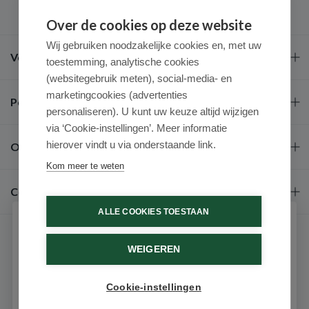
Over de cookies op deze website
Wij gebruiken noodzakelijke cookies en, met uw
Veel gestelde vragen
toestemming, analytische cookies
(websitegebruik meten), social-media- en
marketingcookies (advertenties
Populaire merken
personaliseren). U kunt uw keuze altijd wijzigen
via ‘Cookie-instellingen’. Meer informatie
hierover vindt u via onderstaande link.
Over ons
Kom meer te weten
Contact
ALLE COOKIES TOESTAAN
Schrijf je in voor onze nieuwsbrief
WEIGEREN
Ontvang als eerste de beste aanbiedingen en persoonlijk
advies
Cookie-instellingen
Email
9.6 / 10
(531 beoordelingen)