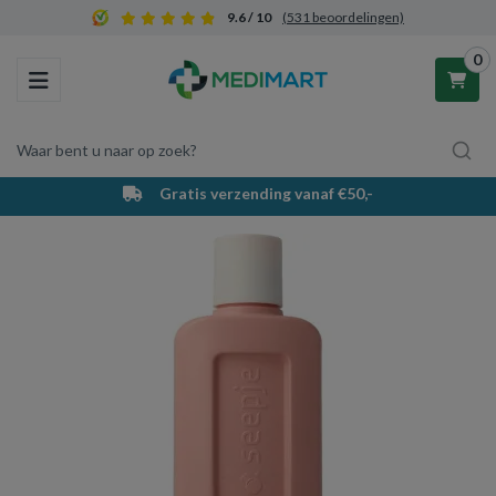
9.6 / 10
(531 beoordelingen)
0
Toggle navigation
Waar bent u naar op zoek?
Gratis verzending vanaf €50,-
Winkelwagen
Uw winkelwagen is leeg.
Vul hem met producten.