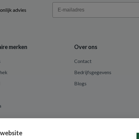
Email
onlijk advies
ire merken
Over ons
s
Contact
hek
Bedrijfsgegevens
d
Blogs
a
 website