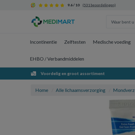
9.6 / 10
(531 beoordelingen)
Incontinentie
Zelftesten
Medische voeding
EHBO / Verbandmiddelen
Voordelig en groot assortiment
Home
Alle lichaamsverzorging
Mondverz