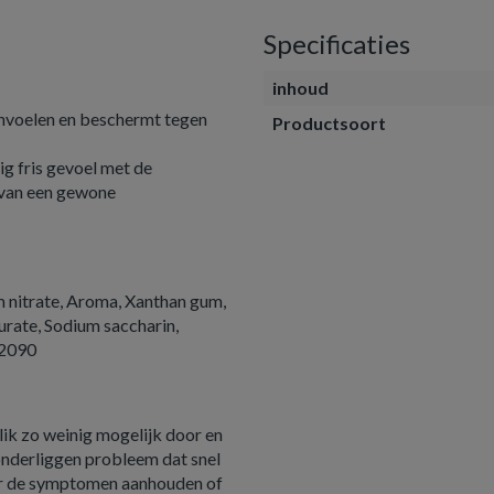
Specificaties
inhoud
aanvoelen en beschermt tegen
Productsoort
g fris gevoel met de
 van een gewone
um nitrate, Aroma, Xanthan gum,
rate, Sodium saccharin,
42090
lik zo weinig mogelijk door en
onderliggen probleem dat snel
er de symptomen aanhouden of