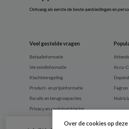
Ontvang als eerste de beste aanbiedingen en perso
Veel gestelde vragen
Popula
Betaalinformatie
Attend
Verzendinformatie
Accu-C
Klachtenregeling
Depen
Product- en prijsinformatie
Fagron
Recalls en terugroepacties
Nutrici
Privacy en cookieverklaring
Cookie instellingen
Over de cookies op deze