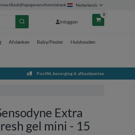
ntact
Bedrijfsgegevens
Kennisbank
Nederlands
0
Inloggen
g
Afslanken
Baby/Peuter
Huishouden
nkelwagen
Uw winkelwagen is leeg.
PostNL bezorging & afhaalpunten
Vul hem met producten.
Sensodyne Extra
fresh gel mini - 15