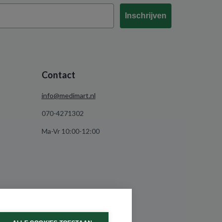
Inschrijven
Contact
info@medimart.nl
070-4271302
Ma-Vr 10:00-12:00