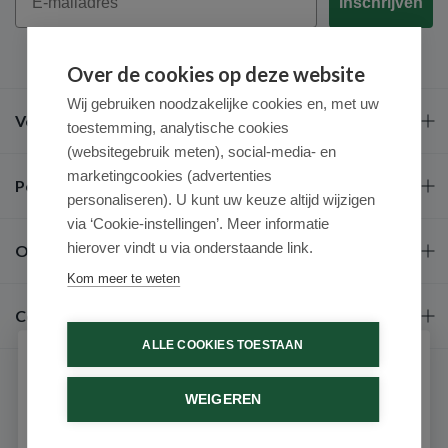
Inschrijven
Over de cookies op deze website
Wij gebruiken noodzakelijke cookies en, met uw
Veel gestelde vragen
toestemming, analytische cookies
(websitegebruik meten), social-media- en
marketingcookies (advertenties
Populaire merken
personaliseren). U kunt uw keuze altijd wijzigen
via ‘Cookie-instellingen’. Meer informatie
hierover vindt u via onderstaande link.
Over ons
Kom meer te weten
Contact
ALLE COOKIES TOESTAAN
Schrijf je in voor onze nieuwsbrief
WEIGEREN
Ontvang als eerste de beste aanbiedingen en persoonlijk
advies