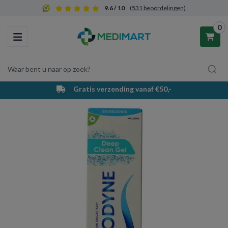
9.6 / 10
(531 beoordelingen)
0
Toggle navigation
Waar bent u naar op zoek?
Gratis verzending vanaf €50,-
Winkelwagen
Uw winkelwagen is leeg.
Vul hem met producten.