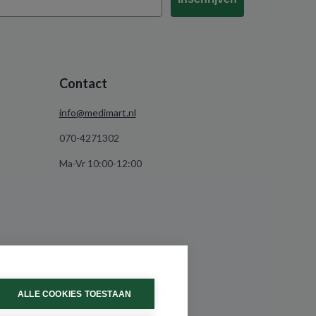
Contact
info@medimart.nl
070-4271302
Ma-Vr 10:00-12:00
ALLE COOKIES TOESTAAN