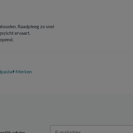
houden. Raadpleeg zo snel
gezicht ervaart.
eopend.
pasta
Merken
Email
onlijk advies