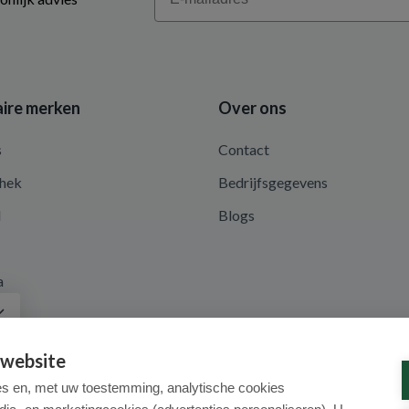
ire merken
Over ons
s
Contact
hek
Bedrijfsgegevens
d
Blogs
a
 website
es en, met uw toestemming, analytische cookies