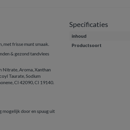
Specificaties
inhoud
n, met frisse munt smaak.
Productsoort
anden & gezond tandvlees
um Nitrate, Aroma, Xanthan
oyl Taurate, Sodium
monene, CI 42090, CI 19140.
ig mogelijk door en spuug uit