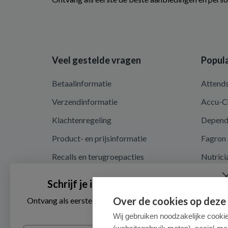
Veel gestelde vragen
Popula
Betaalinformatie
Attend
Verzendinformatie
Accu-C
Klachtenregeling
Depen
Product- en prijsinformatie
Fagron
Recalls en terugroepacties
Nutrici
Privacy en cookieverklaring
Schrijf je in voor onze nieuwsbrief
Cookie instellingen
Over de cookies op deze
Ontvang als eerste de beste aanbiedingen en persoonlijk
advies
Algemene voorwaarden
Wij gebruiken noodzakelijke cooki