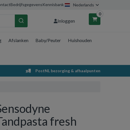
ntact
Bedrijfsgegevens
Kennisbank
Nederlands
0
Inloggen
g
Afslanken
Baby/Peuter
Huishouden
nkelwagen
Uw winkelwagen is leeg.
PostNL bezorging & afhaalpunten
Vul hem met producten.
Sensodyne
Tandpasta fresh