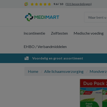
9.6 / 10
(531 beoordelingen)
Incontinentie
Zelftesten
Medische voeding
EHBO / Verbandmiddelen
Voordelig en groot assortiment
Home
Alle lichaamsverzorging
Mondverz