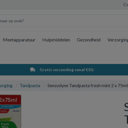
Co
Meetapparatuur
Hulpmiddelen
Gezondheid
Verzorgin
Wi
Gratis verzending vanaf €50,-
orging
Tandpasta
Sensodyne Tandpasta fresh mint 2 x 75ml