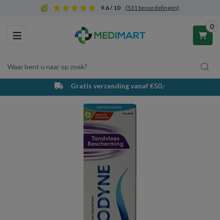
9.6 / 10
(531 beoordelingen)
0
Toggle navigation
Waar bent u naar op zoek?
Gratis verzending vanaf €50,-
Winkelwagen
Uw winkelwagen is leeg.
Vul hem met producten.