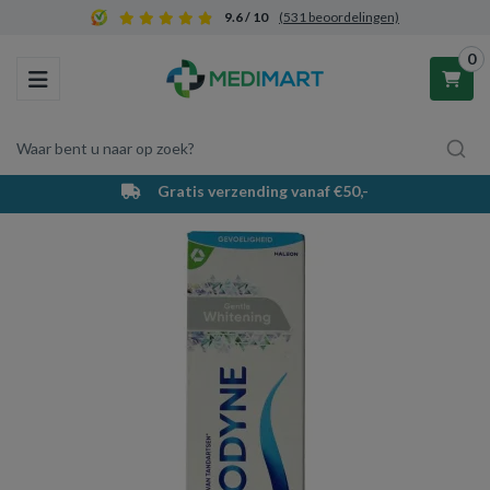
9.6 / 10
(531 beoordelingen)
0
Toggle navigation
Waar bent u naar op zoek?
Gratis verzending vanaf €50,-
Winkelwagen
Uw winkelwagen is leeg.
Vul hem met producten.