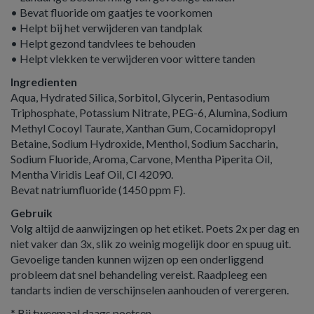
• Bevat fluoride om gaatjes te voorkomen
• Helpt bij het verwijderen van tandplak
• Helpt gezond tandvlees te behouden
• Helpt vlekken te verwijderen voor wittere tanden
Ingredienten
Aqua, Hydrated Silica, Sorbitol, Glycerin, Pentasodium
Triphosphate, Potassium Nitrate, PEG-6, Alumina, Sodium
Methyl Cocoyl Taurate, Xanthan Gum, Cocamidopropyl
Betaine, Sodium Hydroxide, Menthol, Sodium Saccharin,
Sodium Fluoride, Aroma, Carvone, Mentha Piperita Oil,
Mentha Viridis Leaf Oil, CI 42090.
Bevat natriumfluoride (1450 ppm F).
Gebruik
Volg altijd de aanwijzingen op het etiket. Poets 2x per dag en
niet vaker dan 3x, slik zo weinig mogelijk door en spuug uit.
Gevoelige tanden kunnen wijzen op een onderliggend
probleem dat snel behandeling vereist. Raadpleeg een
tandarts indien de verschijnselen aanhouden of verergeren.
* Bij tweemaal daags poetsen