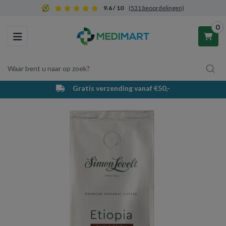
9.6 / 10
(531 beoordelingen)
0
Toggle navigation
Waar bent u naar op zoek?
Gratis verzending vanaf €50,-
Winkelwagen
Uw winkelwagen is leeg.
Vul hem met producten.