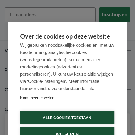
Email
Inschrijven
Over de cookies op deze website
Wij gebruiken noodzakelijke cookies en, met uw
Veel gestelde vragen
toestemming, analytische cookies
(websitegebruik meten), social-media- en
marketingcookies (advertenties
Populaire merken
personaliseren). U kunt uw keuze altijd wijzigen
via ‘Cookie-instellingen’. Meer informatie
hierover vindt u via onderstaande link.
Over ons
Kom meer te weten
Contact
ALLE COOKIES TOESTAAN
Schrijf je in voor onze nieuwsbrief
WEIGEREN