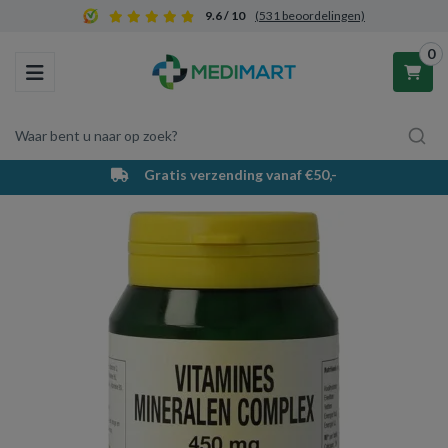
9.6 / 10
(531 beoordelingen)
0
Toggle navigation
Waar bent u naar op zoek?
Gratis verzending vanaf €50,-
Winkelwagen
Uw winkelwagen is leeg.
Vul hem met producten.