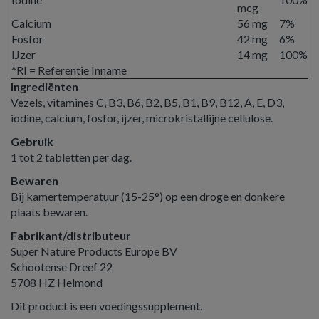
mcg
Calcium
56 mg
7%
Fosfor
42 mg
6%
IJzer
14 mg
100%
*RI = Referentie Inname
Ingrediënten
Vezels, vitamines C, B3, B6, B2, B5, B1, B9, B12, A, E, D3,
iodine, calcium, fosfor, ijzer, microkristallijne cellulose.
Gebruik
1 tot 2 tabletten per dag.
Bewaren
Bij kamertemperatuur (15-25°) op een droge en donkere
plaats bewaren.
Fabrikant/distributeur
Super Nature Products Europe BV
Schootense Dreef 22
5708 HZ Helmond
Dit product is een voedingssupplement.