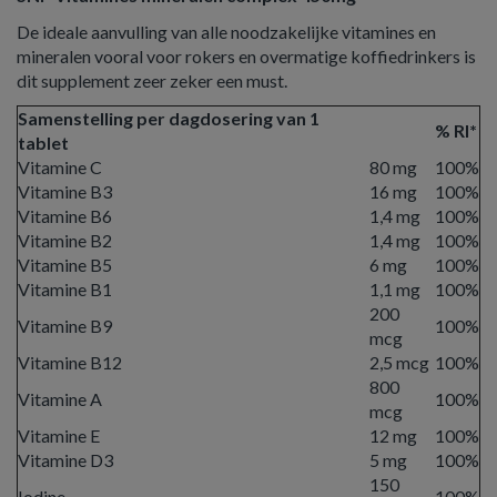
De ideale aanvulling van alle noodzakelijke vitamines en
mineralen vooral voor rokers en overmatige koffiedrinkers is
dit supplement zeer zeker een must.
Samenstelling per dagdosering van 1
% RI*
tablet
Vitamine C
80 mg
100%
Vitamine B3
16 mg
100%
Vitamine B6
1,4 mg
100%
Vitamine B2
1,4 mg
100%
Vitamine B5
6 mg
100%
Vitamine B1
1,1 mg
100%
200
Vitamine B9
100%
mcg
Vitamine B12
2,5 mcg
100%
800
Vitamine A
100%
mcg
Vitamine E
12 mg
100%
Vitamine D3
5 mg
100%
150
Iodine
100%