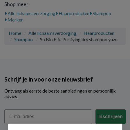
Shop meer
Alle lichaamsverzorging
Haarproducten
Shampoo
Merken
Home
Alle lichaamsverzorging
Haarproducten
Shampoo
So Bio Etic Purifying dry shampoo yuzu
Schrijf je in voor onze nieuwsbrief
Ontvang als eerste de beste aanbiedingen en persoonlijk
advies
Email
Inschrijven