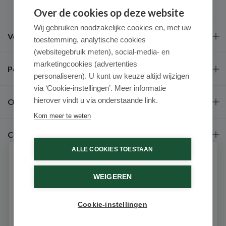
Over de cookies op deze website
Wij gebruiken noodzakelijke cookies en, met uw
Veel gestelde vragen
toestemming, analytische cookies
(websitegebruik meten), social-media- en
marketingcookies (advertenties
Populaire merken
personaliseren). U kunt uw keuze altijd wijzigen
via ‘Cookie-instellingen’. Meer informatie
hierover vindt u via onderstaande link.
Over ons
Kom meer te weten
Contact
ALLE COOKIES TOESTAAN
Schrijf je in voor onze nieuwsbrief
WEIGEREN
Ontvang als eerste de beste aanbiedingen en persoonlijk
advies
Cookie-instellingen
Email
9.6 / 10
(531 beoordelingen)