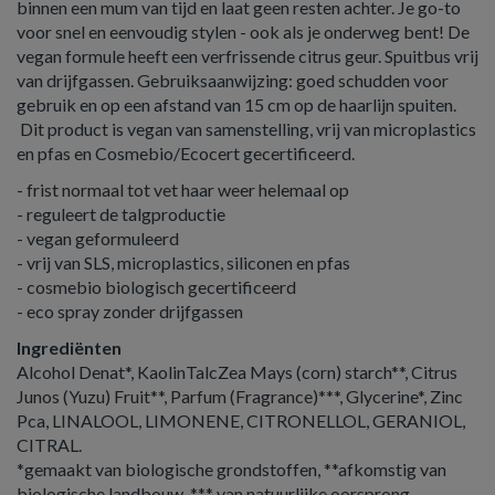
binnen een mum van tijd en laat geen resten achter. Je go-to
voor snel en eenvoudig stylen - ook als je onderweg bent! De
vegan formule heeft een verfrissende citrus geur. Spuitbus vrij
van drijfgassen. Gebruiksaanwijzing: goed schudden voor
gebruik en op een afstand van 15 cm op de haarlijn spuiten.
Dit product is vegan van samenstelling, vrij van microplastics
en pfas en Cosmebio/Ecocert gecertificeerd.
- frist normaal tot vet haar weer helemaal op
- reguleert de talgproductie
- vegan geformuleerd
- vrij van SLS, microplastics, siliconen en pfas
- cosmebio biologisch gecertificeerd
- eco spray zonder drijfgassen
Ingrediënten
Alcohol Denat*, KaolinTalcZea Mays (corn) starch**, Citrus
Junos (Yuzu) Fruit**, Parfum (Fragrance)***, Glycerine*, Zinc
Pca, LINALOOL, LIMONENE, CITRONELLOL, GERANIOL,
CITRAL.
*gemaakt van biologische grondstoffen, **afkomstig van
biologische landbouw, *** van natuurlijke oorsprong