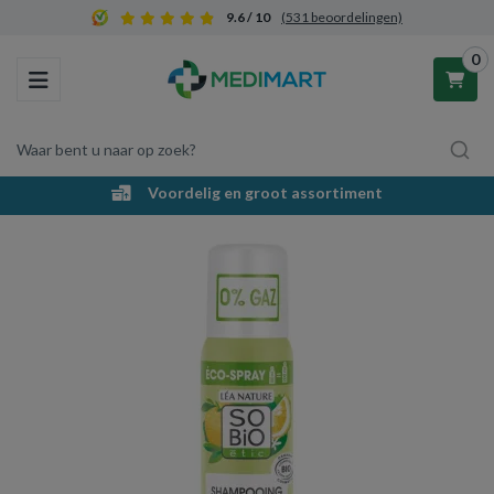
9.6 / 10
(531 beoordelingen)
0
Toggle navigation
Waar bent u naar op zoek?
Voordelig en groot assortiment
Winkelwagen
Uw winkelwagen is leeg.
Vul hem met producten.