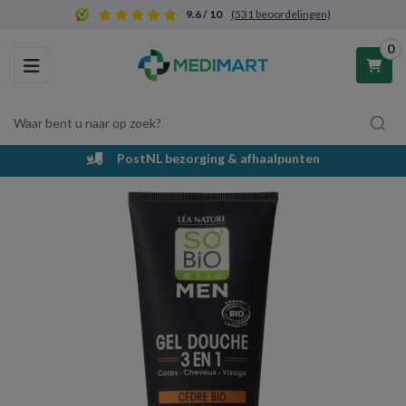
9.6 / 10
(531 beoordelingen)
0
Toggle navigation
Waar bent u naar op zoek?
Voordelig en groot assortiment
Winkelwagen
Uw winkelwagen is leeg.
Vul hem met producten.