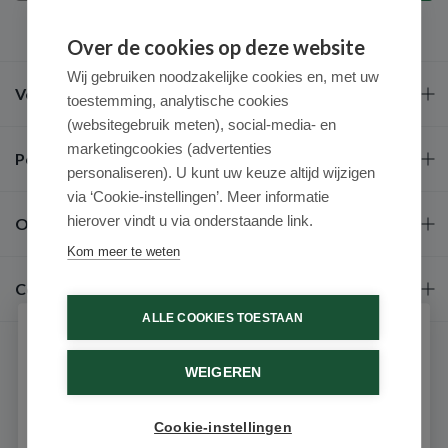
Over de cookies op deze website
Wij gebruiken noodzakelijke cookies en, met uw
Veel gestelde vragen
toestemming, analytische cookies
(websitegebruik meten), social-media- en
marketingcookies (advertenties
Populaire merken
personaliseren). U kunt uw keuze altijd wijzigen
via ‘Cookie-instellingen’. Meer informatie
hierover vindt u via onderstaande link.
Over ons
Kom meer te weten
Contact
ALLE COOKIES TOESTAAN
Schrijf je in voor onze nieuwsbrief
WEIGEREN
Ontvang als eerste de beste aanbiedingen en persoonlijk
advies
Cookie-instellingen
Email
9.6 / 10
(531 beoordelingen)