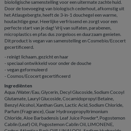
biololigische samenstelling voor een uitermate zachte huid.
Door de toevoeging van biologisch cederhout, afkomstig uit
het Atlasgebergte, heeft de 3-in-1 douchegel een warme,
houtachtige geur. Heerlijke verfrissend en zorgt voor een
perfecte start van je dag! Vrij van sulfaten, parabenen,
microplastics en pfas dus zorgeloos en duurzaam genieten.
Dit product is vegan van samenstelling en Cosmebio/Ecocert
gecertificeerd.
- reinigt lichaam, gezicht en haar
- speciaal ontwikkeld voor onder de douche
- vegan geformuleerd
- Cosmos/Ecocert gecertificeerd
Ingrediënten
Aqua /Water/Eau, Glycerin, Decyl Glucoside, Sodium Cocoyl
Glutamate, Lauryl Glucoside, Cocamidopropyl Betaine,
Benzyl Alcohol, Xanthan Gum, Lactic Acid, Sodium Chloride,
Parfum (Fragrance), Guar Hydroxypropyltrimonium
Chloride, Aloe Barbadensis Leaf Juice Powder*, Pogostemon
Cablin (Leaf) Oil, Pogostemon Cablin Oil, LIMONENE,
Cedrus Atlantica Bark Oil*, LINALOOL, Sodium Hydroxide.