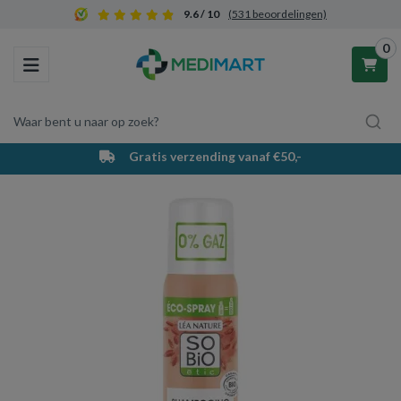
9.6 / 10
(531 beoordelingen)
0
Toggle navigation
Waar bent u naar op zoek?
Gratis verzending vanaf €50,-
Winkelwagen
Uw winkelwagen is leeg.
Vul hem met producten.