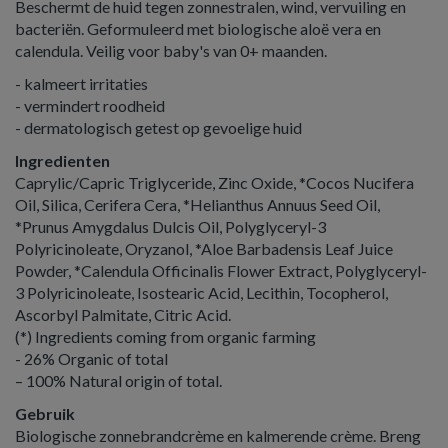
Beschermt de huid tegen zonnestralen, wind, vervuiling en
bacteriën. Geformuleerd met biologische aloë vera en
calendula. Veilig voor baby's van 0+ maanden.
- kalmeert irritaties
- vermindert roodheid
- dermatologisch getest op gevoelige huid
Ingredienten
Caprylic/Capric Triglyceride, Zinc Oxide, *Cocos Nucifera
Oil, Silica, Cerifera Cera, *Helianthus Annuus Seed Oil,
*Prunus Amygdalus Dulcis Oil, Polyglyceryl-3
Polyricinoleate, Oryzanol, *Aloe Barbadensis Leaf Juice
Powder, *Calendula Officinalis Flower Extract, Polyglyceryl-
3 Polyricinoleate, Isostearic Acid, Lecithin, Tocopherol,
Ascorbyl Palmitate, Citric Acid.
(*) Ingredients coming from organic farming
- 26% Organic of total
– 100% Natural origin of total.
Gebruik
Biologische zonnebrandcrème en kalmerende crème. Breng