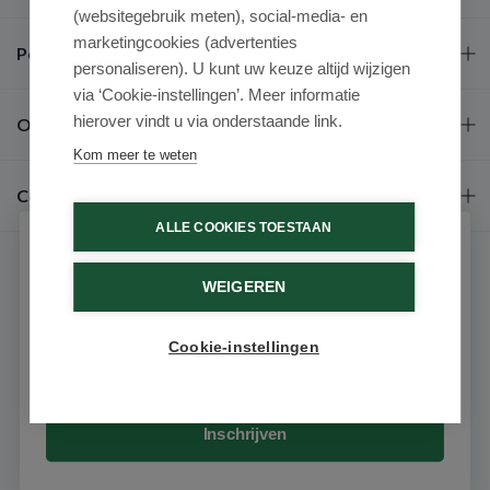
(websitegebruik meten), social-media- en
marketingcookies (advertenties
Populaire merken
personaliseren). U kunt uw keuze altijd wijzigen
via ‘Cookie-instellingen’. Meer informatie
hierover vindt u via onderstaande link.
Over ons
Kom meer te weten
Contact
ALLE COOKIES TOESTAAN
Schrijf je in voor onze nieuwsbrief
WEIGEREN
Ontvang als eerste de beste aanbiedingen en persoonlijk
advies
Cookie-instellingen
Email
9.6 / 10
(531 beoordelingen)
© 2026 - Medimart.nl.
Inschrijven