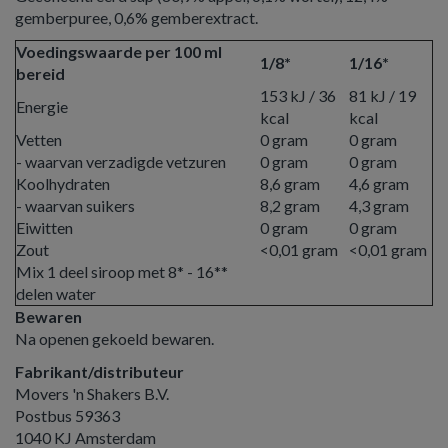
gemberpuree, 0,6% gemberextract.
Voedingswaarde per 100 ml
1/8*
1/16*
bereid
153 kJ / 36
81 kJ / 19
Energie
kcal
kcal
Vetten
0 gram
0 gram
- waarvan verzadigde vetzuren
0 gram
0 gram
Koolhydraten
8,6 gram
4,6 gram
- waarvan suikers
8,2 gram
4,3 gram
Eiwitten
0 gram
0 gram
Zout
<0,01 gram
<0,01 gram
Mix 1 deel siroop met 8* - 16**
delen water
Bewaren
Na openen gekoeld bewaren.
Fabrikant/distributeur
Movers 'n Shakers B.V.
Postbus 59363
1040 KJ Amsterdam