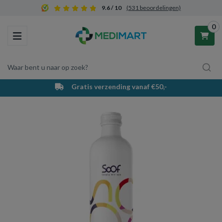
9.6 / 10
(531 beoordelingen)
0
Toggle navigation
Waar bent u naar op zoek?
Gratis verzending vanaf €50,-
Winkelwagen
Uw winkelwagen is leeg.
Vul hem met producten.