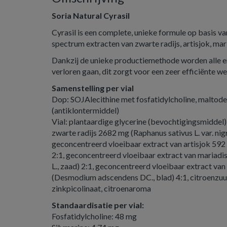
Soria Natural Cyrasil
Cyrasil is een complete, unieke formule op basis v
spectrum extracten van zwarte radijs, artisjok, ma
Dankzij de unieke productiemethode worden alle 
verloren gaan, dit zorgt voor een zeer efficiënte we
Samenstelling per vial
Dop: SOJAlecithine met fosfatidylcholine, maltodex
(antiklontermiddel)
Vial: plantaardige glycerine (bevochtigingsmiddel
zwarte radijs 2682 mg (Raphanus sativus L. var. nigr
geconcentreerd vloeibaar extract van artisjok 592
2:1, geconcentreerd vloeibaar extract van mariad
L., zaad) 2:1, geconcentreerd vloeibaar extract 
(Desmodium adscendens DC., blad) 4:1, citroenzuur
zinkpicolinaat, citroenaroma
Standaardisatie per vial:
Fosfatidylcholine: 48 mg