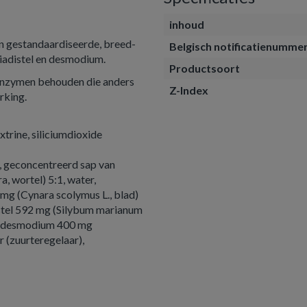
inhoud
an gestandaardiseerde, breed-
Belgisch notificatienumme
riadistel en desmodium.
Productsoort
enzymen behouden die anders
Z-Index
rking.
trine, siliciumdioxide
), geconcentreerd sap van
a, wortel) 5:1, water,
 mg (Cynara scolymus L., blad)
istel 592 mg (Silybum marianum
van desmodium 400 mg
 (zuurteregelaar),