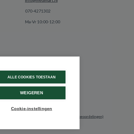
info@medimart.nl
070-4271302
Ma-Vr 10:00-12:00
ALLE COOKIES TOESTAAN
WEIGEREN
Cookie-instellingen
9.6 / 10
(531 beoordelingen)