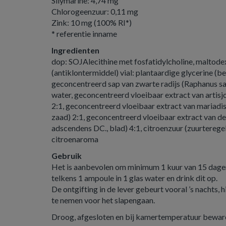
Silymarine: 4,74 mg
Chlorogeenzuur: 0,11 mg
Zink: 10 mg (100% RI*)
* referentie inname
Ingredienten
dop: SOJAlecithine met fosfatidylcholine, maltodex
(antiklontermiddel) vial: plantaardige glycerine (b
geconcentreerd sap van zwarte radijs (Raphanus sativ
water, geconcentreerd vloeibaar extract van artisj
2:1, geconcentreerd vloeibaar extract van mariadis
zaad) 2:1, geconcentreerd vloeibaar extract van
adscendens DC., blad) 4:1, citroenzuur (zuurteregel
citroenaroma
Gebruik
Het is aanbevolen om minimum 1 kuur van 15 dagen
telkens 1 ampoule in 1 glas water en drink dit op.
De ontgifting in de lever gebeurt vooral ’s nachts, h
te nemen voor het slapengaan.
Droog, afgesloten en bij kamertemperatuur bewar