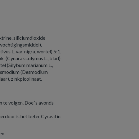
trine, siliciumdioxide
evochtigingsmiddel),
us L. var. nigra, wortel) 5:1,
ok (Cynara scolymus L., blad)
tel (Silybum marianum L.,
 desmodium (Desmodium
aar), zinkpicolinaat,
 te volgen. Doe ‘s avonds
ierdoor is het beter Cyrasil in
en.