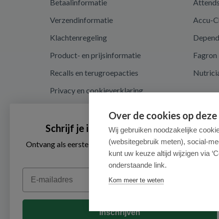
Betaalinformatie
Attend
Verzendinformatie
Accu-C
Klachtenregeling
Depen
Product- en prijsinformatie
Fagron
Recalls en terugroepacties
Nutrici
Privacy en cookieverklaring
Cookie instellingen
Over de cookies op deze
Algemene voorwaarden
Schrijf je in voor onze nieuwsbrief
Wij gebruiken noodzakelijke cooki
(websitegebruik meten), social-me
Herroepingsrecht en retouren
Ontvang als eerste de beste aanbiedingen en persoonlijk
advies
kunt uw keuze altijd wijzigen via ‘C
onderstaande link.
Email
Kom meer te weten
Inschrijven