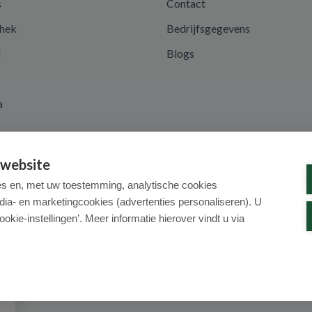
s
Contact
hek
Bedrijfsgegevens
d
Blogs
a
 website
es en, met uw toestemming, analytische cookies
dia- en marketingcookies (advertenties personaliseren). U
ookie-instellingen’. Meer informatie hierover vindt u via