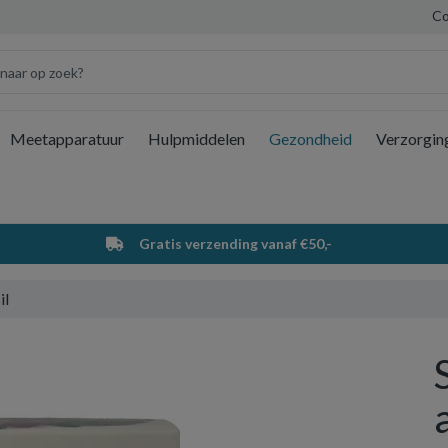
Co
Meetapparatuur
Hulpmiddelen
Gezondheid
Verzorgin
Wi
Gratis verzending vanaf €50,-
il