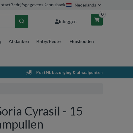
ntact
Bedrijfsgegevens
Kennisbank
Nederlands
0
Inloggen
g
Afslanken
Baby/Peuter
Huishouden
nkelwagen
Uw winkelwagen is leeg.
PostNL bezorging & afhaalpunten
Vul hem met producten.
Soria Cyrasil - 15
ampullen