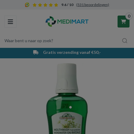
9.6 / 10
(531 beoordelingen)
0
Toggle navigation
Waar bent u naar op zoek?
Gratis verzending vanaf €50,-
Winkelwagen
Uw winkelwagen is leeg.
Vul hem met producten.