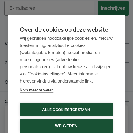
Email
Inschrijven
Over de cookies op deze website
Wij gebruiken noodzakelijke cookies en, met uw
Veel gestelde vragen
toestemming, analytische cookies
(websitegebruik meten), social-media- en
marketingcookies (advertenties
Populaire merken
personaliseren). U kunt uw keuze altijd wijzigen
via ‘Cookie-instellingen’. Meer informatie
hierover vindt u via onderstaande link.
Over ons
Kom meer te weten
Contact
ALLE COOKIES TOESTAAN
Schrijf je in voor onze nieuwsbrief
WEIGEREN
Ontvang als eerste de beste aanbiedingen en persoonlijk