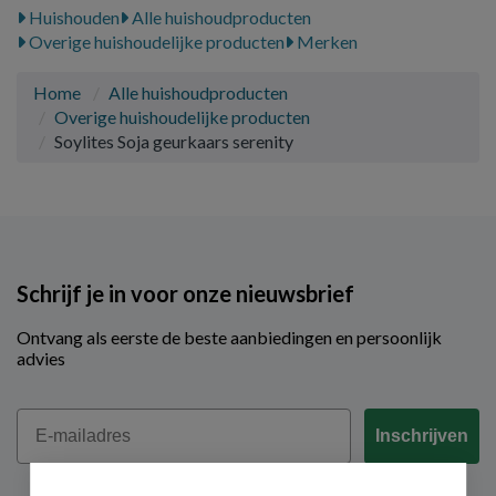
Huishouden
Alle huishoudproducten
Overige huishoudelijke producten
Merken
Home
Alle huishoudproducten
Overige huishoudelijke producten
Soylites Soja geurkaars serenity
Schrijf je in voor onze nieuwsbrief
Ontvang als eerste de beste aanbiedingen en persoonlijk
advies
Email
Inschrijven