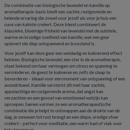
De combinatie van biologische lavendel en kamille op
aromatherapie-basis biedt een zachte, rustgevende en
helende ervaring die zowel voor jezelf als voor je huis een
oase van kalmte creëert. Deze blend combineert de
klassieke, bloemige frisheid van lavendel met de subtiele,
warme en kruidige zoetheid van kamille, wat een geur
oplevert die diep ontspannend en troostend is.
Voor jezelf kan deze geur een weldadig en kalmerend effect
hebben. Biologische lavendel, een ster in de aromatherapie,
staat bekend om haar vermogen om stress en spanning te
verminderen, de geest te kalmeren en zelfs de slaap te
bevorderen – ideaal voor een moment van ontspanning of een
avondritueel. Kamille versterkt dit met haar zachte,
appelachtige en rustgevende aroma, dat angst kan
verzachten en een gevoel van emotioneel welzijn kan
oproepen. Samen vormen ze een aromatherapeutische
combinatie die je helpt te ontsnappen aan de drukte van de
dag, je zenuwen tot rust brengt en een diepe, vredige sfeer
creëert – perfect voor meditatie, een warm bad of vlak voor
het slapengaan.