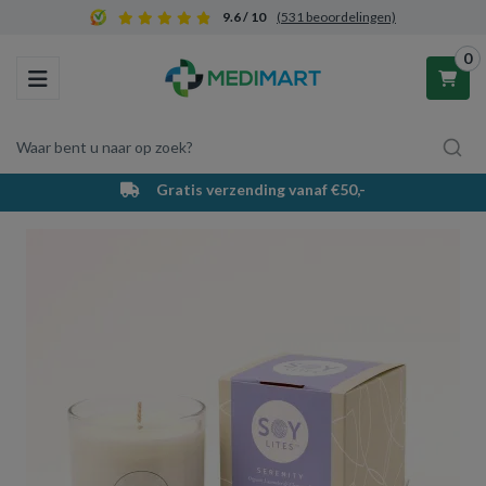
9.6 / 10
(531 beoordelingen)
0
Toggle navigation
Waar bent u naar op zoek?
Gratis verzending vanaf €50,-
Winkelwagen
Uw winkelwagen is leeg.
Vul hem met producten.