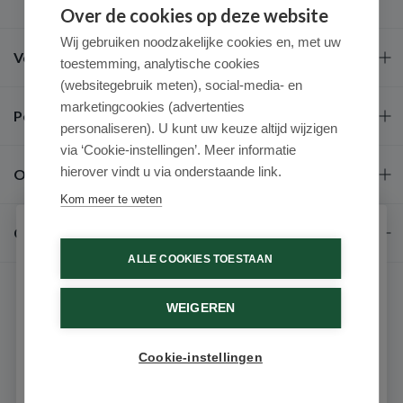
Over de cookies op deze website
Wij gebruiken noodzakelijke cookies en, met uw
Veel gestelde vragen
toestemming, analytische cookies
(websitegebruik meten), social-media- en
marketingcookies (advertenties
Populaire merken
personaliseren). U kunt uw keuze altijd wijzigen
via ‘Cookie-instellingen’. Meer informatie
hierover vindt u via onderstaande link.
Over ons
Kom meer te weten
Contact
Schrijf je in voor onze nieuwsbrief
ALLE COOKIES TOESTAAN
Ontvang als eerste de beste aanbiedingen en persoonlijk
advies
WEIGEREN
Voornaam
Cookie-instellingen
9.6 / 10
(531 beoordelingen)
Email