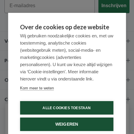
Email
Inschrijven
Over de cookies op deze website
Wij gebruiken noodzakelijke cookies en, met uw
Veel gestelde vragen
toestemming, analytische cookies
(websitegebruik meten), social-media- en
marketingcookies (advertenties
Populaire merken
personaliseren). U kunt uw keuze altijd wijzigen
via ‘Cookie-instellingen’. Meer informatie
hierover vindt u via onderstaande link.
Over ons
Kom meer te weten
Contact
ALLE COOKIES TOESTAAN
Schrijf je in voor onze nieuwsbrief
WEIGEREN
Ontvang als eerste de beste aanbiedingen en persoonlijk
advies