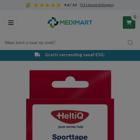
9.6 / 10
(531 beoordelingen)
0
Toggle navigation
Waar bent u naar op zoek?
Gratis verzending vanaf €50,-
Winkelwagen
Uw winkelwagen is leeg.
Vul hem met producten.