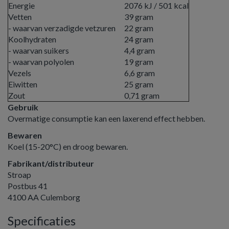
Energie
2076 kJ / 501 kcal
Vetten
39 gram
- waarvan verzadigde vetzuren
22 gram
Koolhydraten
24 gram
- waarvan suikers
4,4 gram
- waarvan polyolen
19 gram
Vezels
6,6 gram
Eiwitten
25 gram
Zout
0,71 gram
Gebruik
Overmatige consumptie kan een laxerend effect hebben.
Bewaren
Koel (15-20°C) en droog bewaren.
Fabrikant/distributeur
Stroap
Postbus 41
4100 AA Culemborg
Specificaties