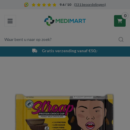
9.6 / 10
(531 beoordelingen)
0
Toggle navigation
Waar bent u naar op zoek?
Gratis verzending vanaf €50,-
Winkelwagen
Uw winkelwagen is leeg.
Vul hem met producten.