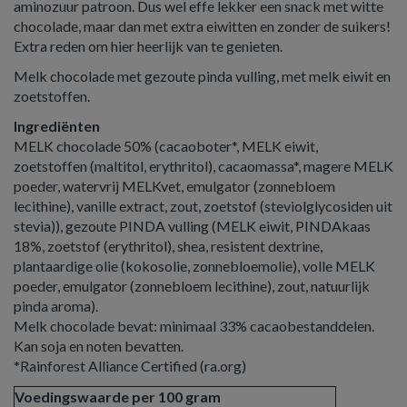
aminozuur patroon. Dus wel effe lekker een snack met witte
chocolade, maar dan met extra eiwitten en zonder de suikers!
Extra reden om hier heerlijk van te genieten.
Melk chocolade met gezoute pinda vulling, met melk eiwit en
zoetstoffen.
Ingrediënten
MELK chocolade 50% (cacaoboter*, MELK eiwit,
zoetstoffen (maltitol, erythritol), cacaomassa*, magere MELK
poeder, watervrij MELKvet, emulgator (zonnebloem
lecithine), vanille extract, zout, zoetstof (steviolglycosiden uit
stevia)), gezoute PINDA vulling (MELK eiwit, PINDAkaas
18%, zoetstof (erythritol), shea, resistent dextrine,
plantaardige olie (kokosolie, zonnebloemolie), volle MELK
poeder, emulgator (zonnebloem lecithine), zout, natuurlijk
pinda aroma).
Melk chocolade bevat: minimaal 33% cacaobestanddelen.
Kan soja en noten bevatten.
*Rainforest Alliance Certified (ra.org)
Voedingswaarde per 100 gram