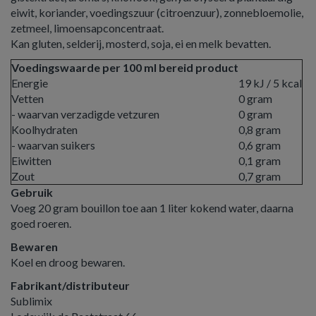
eiwit, koriander, voedingszuur (citroenzuur), zonnebloemolie,
zetmeel, limoensapconcentraat.
Kan gluten, selderij, mosterd, soja, ei en melk bevatten.
Voedingswaarde per 100 ml bereid product
Energie
19 kJ / 5 kcal
Vetten
0 gram
- waarvan verzadigde vetzuren
0 gram
Koolhydraten
0,8 gram
- waarvan suikers
0,6 gram
Eiwitten
0,1 gram
Zout
0,7 gram
Gebruik
Voeg 20 gram bouillon toe aan 1 liter kokend water, daarna
goed roeren.
Bewaren
Koel en droog bewaren.
Fabrikant/distributeur
Sublimix