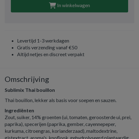
In winkelwagen
Levertijd 1-3 werkdagen
Gratis verzending vanaf €50
Altijd netjes en discreet verpakt
Omschrijving
Sublimix Thai bouillon
Thai bouillon, lekker als basis voor soepen en sauzen.
Ingrediënten
Zout, suiker, 14% groenten (ui, tomaten, geroosterde ui, prei,
paprika), specerijen (paprika, gember, cayennepeper,
kurkuma, citroengras, korianderzaad), maltodextrine,
gistextract, aroma's, knoflook, gehydrolyseerd plantaardig