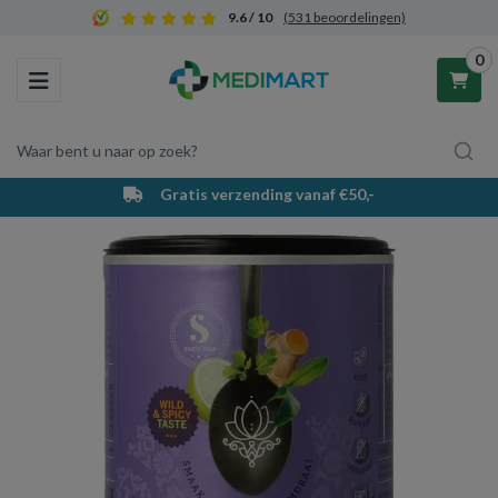
9.6 / 10
(531 beoordelingen)
0
Toggle navigation
Waar bent u naar op zoek?
Gratis verzending vanaf €50,-
Winkelwagen
Uw winkelwagen is leeg.
Vul hem met producten.