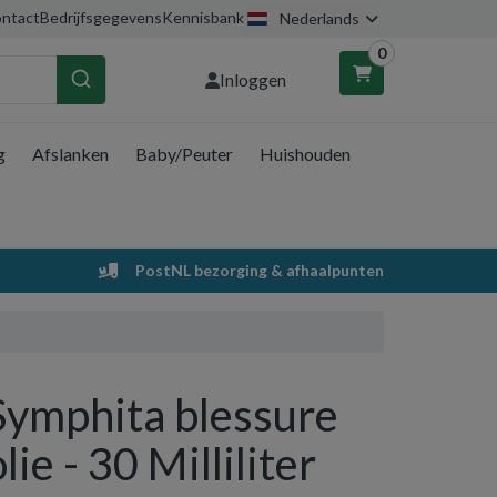
ntact
Bedrijfsgegevens
Kennisbank
Nederlands
0
Inloggen
g
Afslanken
Baby/Peuter
Huishouden
nkelwagen
Uw winkelwagen is leeg.
PostNL bezorging & afhaalpunten
Vul hem met producten.
Symphita blessure
olie - 30 Milliliter