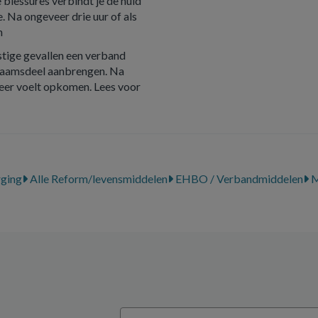
 blessures verbindt je de huid
. Na ongeveer drie uur of als
n
stige gevallen een verband
chaamsdeel aanbrengen. Na
weer voelt opkomen. Lees voor
rging
Alle Reform/levensmiddelen
EHBO / Verbandmiddelen
M
Email