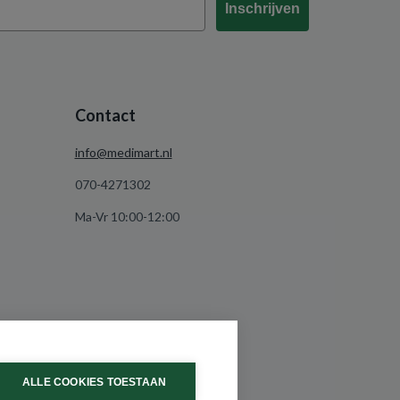
Inschrijven
Contact
info@medimart.nl
070-4271302
Ma-Vr 10:00-12:00
ALLE COOKIES TOESTAAN