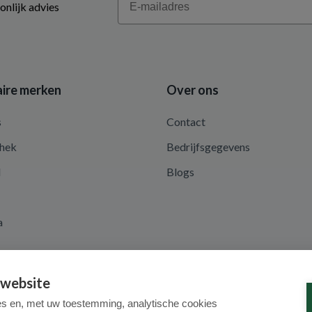
onlijk advies
ire merken
Over ons
s
Contact
hek
Bedrijfsgegevens
d
Blogs
a
 website
es en, met uw toestemming, analytische cookies