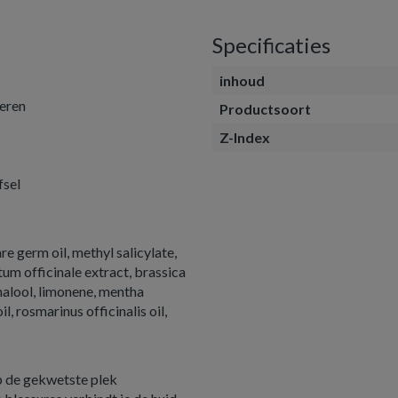
Specificaties
inhoud
oeren
Productsoort
Z-Index
fsel
re germ oil, methyl salicylate,
um officinale extract, brassica
linalool, limonene, mentha
l, rosmarinus officinalis oil,
op de gekwetste plek