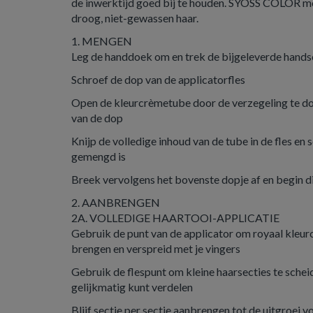
de inwerktijd goed bij te houden. SYOSS COLOR 
droog, niet-gewassen haar.
1. MENGEN
Leg de handdoek om en trek de bijgeleverde hand
Schroef de dop van de applicatorfles
Open de kleurcrèmetube door de verzegeling te d
van de dop
Knijp de volledige inhoud van de tube in de fles en 
gemengd is
Breek vervolgens het bovenste dopje af en begin 
2. AANBRENGEN
2A. VOLLEDIGE HAARTOOI-APPLICATIE
Gebruik de punt van de applicator om royaal kleur
brengen en verspreid met je vingers
Gebruik de flespunt om kleine haarsecties te schei
gelijkmatig kunt verdelen
Blijf sectie per sectie aanbrengen tot de uitgroei v