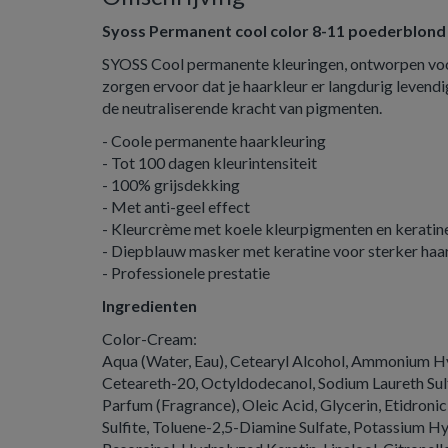
Syoss Permanent cool color 8-11 poederblond
SYOSS Cool permanente kleuringen, ontworpen voor
zorgen ervoor dat je haarkleur er langdurig levendig
de neutraliserende kracht van pigmenten.
- Coole permanente haarkleuring
- Tot 100 dagen kleurintensiteit
- 100% grijsdekking
- Met anti-geel effect
- Kleurcrème met koele kleurpigmenten en keratin
- Diepblauw masker met keratine voor sterker haa
- Professionele prestatie
Ingredienten
Color-Cream:
Aqua (Water, Eau), Cetearyl Alcohol, Ammonium Hy
Ceteareth-20, Octyldodecanol, Sodium Laureth Sulf
Parfum (Fragrance), Oleic Acid, Glycerin, Etidron
Sulfite, Toluene-2,5-Diamine Sulfate, Potassium H