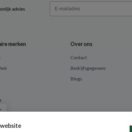
Email
onlijk advies
ire merken
Over ons
s
Contact
hek
Bedrijfsgegevens
d
Blogs
a
 website