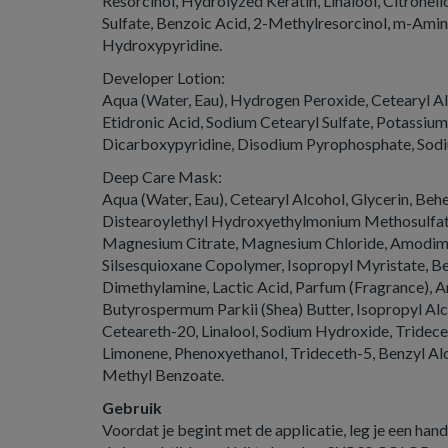
Resorcinol, Hydrolyzed Keratin, Linalool, Citronello
Sulfate, Benzoic Acid, 2-Methylresorcinol, m-Ami
Hydroxypyridine.
Developer Lotion:
Aqua (Water, Eau), Hydrogen Peroxide, Cetearyl Al
Etidronic Acid, Sodium Cetearyl Sulfate, Potassium
Dicarboxypyridine, Disodium Pyrophosphate, Sod
Deep Care Mask:
Aqua (Water, Eau), Cetearyl Alcohol, Glycerin, Be
Distearoylethyl Hydroxyethylmonium Methosulfat
Magnesium Citrate, Magnesium Chloride, Amodi
Silsesquioxane Copolymer, Isopropyl Myristate, 
Dimethylamine, Lactic Acid, Parfum (Fragrance), 
Butyrospermum Parkii (Shea) Butter, Isopropyl Al
Ceteareth-20, Linalool, Sodium Hydroxide, Tridece
Limonene, Phenoxyethanol, Trideceth-5, Benzyl Al
Methyl Benzoate.
Gebruik
Voordat je begint met de applicatie, leg je een ha