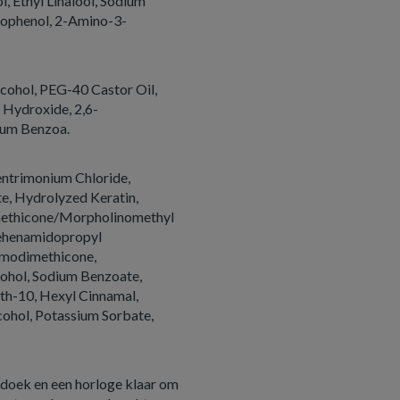
l, Ethyl Linalool, Sodium
nophenol, 2-Amino-3-
cohol, PEG-40 Castor Oil,
 Hydroxide, 2,6-
ium Benzoa.
hentrimonium Chloride,
e, Hydrolyzed Keratin,
methicone/Morpholinomethyl
Behenamidopropyl
Amodimethicone,
cohol, Sodium Benzoate,
th-10, Hexyl Cinnamal,
cohol, Potassium Sorbate,
nddoek en een horloge klaar om