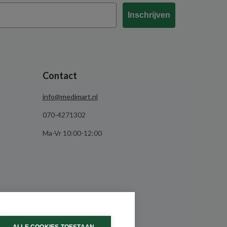
Inschrijven
Contact
info@medimart.nl
070-4271302
Ma-Vr 10:00-12:00
ALLE COOKIES TOESTAAN