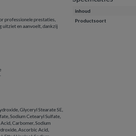
inhoud
 professionele prestaties,
Productsoort
 uitziet en aanvoelt, dankzij
e
r
droxide, Glyceryl Stearate SE,
ate, Sodium Cetearyl Sulfate,
ic Acid, Carbomer, Sodium
ydroxide, Ascorbic Acid,