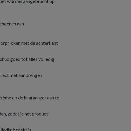
moet worden aangebracht op
schoenen aan
oorprikken met de achterkant
schud goed tot alles volledig
direct met aanbrengen
crème op de haaraanzet aan te
den, zodat je het product
olledig bedekt is