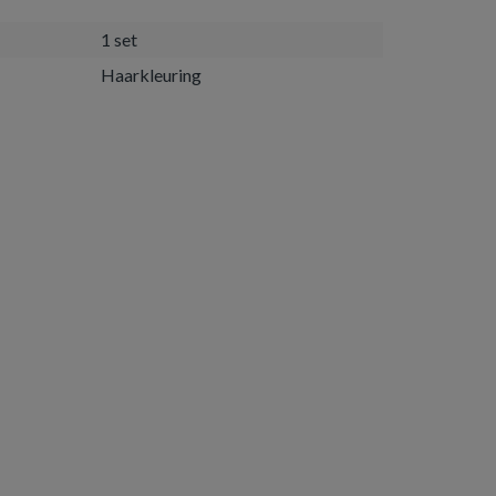
1 set
Haarkleuring