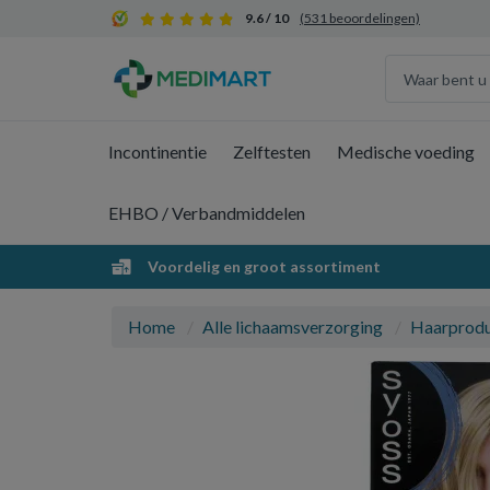
9.6 / 10
(531 beoordelingen)
Incontinentie
Zelftesten
Medische voeding
EHBO / Verbandmiddelen
Voordelig en groot assortiment
Home
Alle lichaamsverzorging
Haarprod