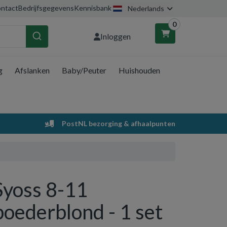
ntact
Bedrijfsgegevens
Kennisbank
Nederlands
0
Inloggen
g
Afslanken
Baby/Peuter
Huishouden
nkelwagen
Uw winkelwagen is leeg.
PostNL bezorging & afhaalpunten
Vul hem met producten.
Syoss 8-11
poederblond - 1 set