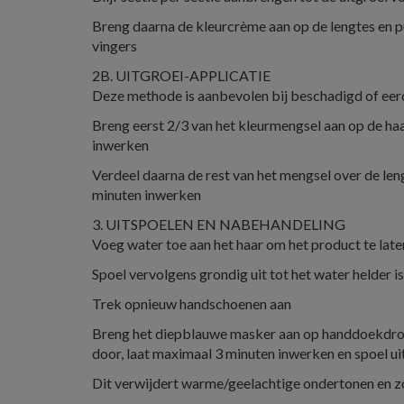
Breng daarna de kleurcrème aan op de lengtes en pu
vingers
2B. UITGROEI-APPLICATIE
Deze methode is aanbevolen bij beschadigd of eerd
Breng eerst 2/3 van het kleurmengsel aan op de haa
inwerken
Verdeel daarna de rest van het mengsel over de len
minuten inwerken
3. UITSPOELEN EN NABEHANDELING
Voeg water toe aan het haar om het product te lat
Spoel vervolgens grondig uit tot het water helder is
Trek opnieuw handschoenen aan
Breng het diepblauwe masker aan op handdoekdroo
door, laat maximaal 3 minuten inwerken en spoel ui
Dit verwijdert warme/geelachtige ondertonen en zor