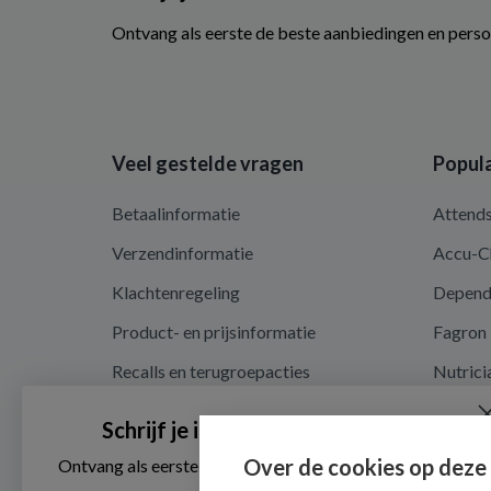
Ontvang als eerste de beste aanbiedingen en perso
Veel gestelde vragen
Popula
Betaalinformatie
Attend
Verzendinformatie
Accu-C
Klachtenregeling
Depen
Product- en prijsinformatie
Fagron
Recalls en terugroepacties
Nutrici
Privacy en cookieverklaring
Schrijf je in voor onze nieuwsbrief
Cookie instellingen
Over de cookies op deze
Ontvang als eerste de beste aanbiedingen en persoonlijk
advies
Algemene voorwaarden