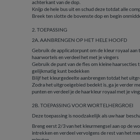
achterkant van de dop.
Knijp de hele bus uit en schud deze totdat alle c
Breek ten slotte de bovenste dop en begin onmidde
2. TOEPASSING
2A. AANBRENGEN OP HET HELE HOOFD
Gebruik de applicatorpunt om de kleur royaal aan t
haarwortels en verdeel het met je vingers
Gebruik de punt van de fles om kleine haarsecties 
gelijkmatig kunt bedekken
Blijf het kleurgedeelte aanbrengen totdat het uitg
Zodra het uitgroeigebied bedekt is, ga je verder m
punten en verdeel je de haarkleur royaal met je vin
2B. TOEPASSING VOOR WORTELHERGROEI
Deze toepassing is noodzakelijk als uw haar bescha
Breng eerst 2/3 van het kleurmengsel aan op de wor
intrekken en verdeel vervolgens de rest van het me
minuten.