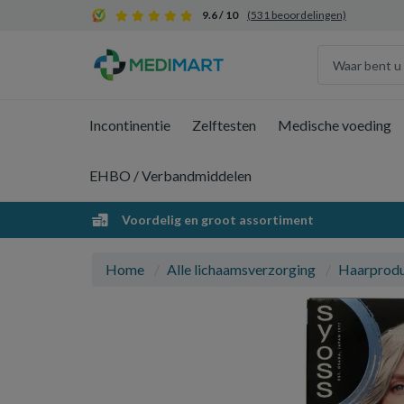
9.6 / 10
(531 beoordelingen)
Incontinentie
Zelftesten
Medische voeding
EHBO / Verbandmiddelen
Voordelig en groot assortiment
Home
Alle lichaamsverzorging
Haarprod