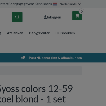
ntact
Bedrijfsgegevens
Kennisbank
Nederlands
0
Inloggen
g
Afslanken
Baby/Peuter
Huishouden
nkelwagen
Uw winkelwagen is leeg.
PostNL bezorging & afhaalpunten
Vul hem met producten.
Syoss colors 12-59
koel blond - 1 set