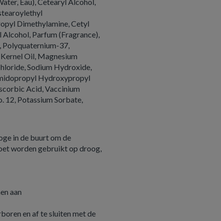
ter, Eau), Cetearyl Alcohol,
stearoylethyl
opyl Dimethylamine, Cetyl
 Alcohol, Parfum (Fragrance),
, Polyquaternium-37,
 Kernel Oil, Magnesium
hloride, Sodium Hydroxide,
ramidopropyl Hydroxypropyl
scorbic Acid, Vaccinium
o. 12, Potassium Sorbate,
oge in de buurt om de
oet worden gebruikt op droog,
en aan
ren en af ​​te sluiten met de