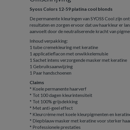
Syoss Colors 12-59 platina cool blonds
De permanente kleuringen van SYOSS Cool zijn on
resultaten en zorgen ervoor dat uw haarkleur er lan
aanvoelt door de neutraliserende kracht van pigme
Inhoud verpakking:
1 tube cremekleuring met keratine
1 applicatieflacon met onwikkelemulsie
1 Sachet intens verzorgende masker met keratine
1 Gebruiksaanwijzing
1 Paar handschoenen
Claims
* Koele permanente haarverf
* Tot 100 dagen kleurintensiteit
* Tot 100% grijsdekking
* Met anti-geel effect
* Kleurcrème met koele kleurpigmenten en keratin
* Diepblauw masker met keratine voor sterker haa
* Professionele prestaties