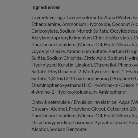
Ingredienten
Crèmekleuring / Crème colorante: Aqua (Water, Eau
Ethanolamine, Ammonium Hydroxide, Coconut Alco
Carboxylate, Sodium Myreth Sulfate, Octyldodeca
Acrylamidopropyltrimonium Chloride/Acrylates C
Paraffinum Liquidum (Mineral Oil, Huile Minérale)
Glyceryl Oleate, Ammonium Sulfate, Parfum (Fragr
Sulfite, Sodium Chloride, Citric Acid, Sodium Hydr
Hydrolyzed Keratin, Linalool, Citronellol, Phenox
Sulfate, Ethyl Linalool, 2-Methylresorcinol, 1-Hy
Sulfate, 1,3-Bis (2,4-Diaminophenoxy) Propane HCl,
Diaminophenoxyethanol HCl, 4-Amino-m-Cresol, M
4-Amino-2-Hydroxytoluene, m-Aminophenol
Ontwikkel­emulsie / Emulsion révélatrice: Aqua (W
Cetearyl Alcohol, Propylene Glycol, Ceteareth-20,
Paraffinum Liquidum (Mineral Oil, Huile Minérale), 
Dicarboxypyridine, Disodium Pyrophosphate, Pota
Alcohol, Sodium Benzoate