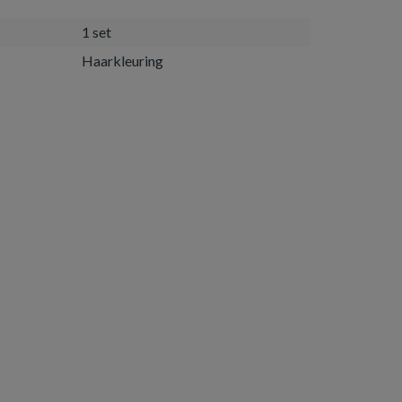
1 set
Haarkleuring