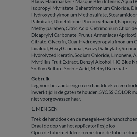
Blauw Haarmasker / Masque Bleu Intense: Aqua (Wa
Isopropyl Myristate, Behentrimonium Chloride, Di
Hydroxyethylmonium Methosulfate, Stearamidopr
Palmitate, Dimethicone, Phenoxyethanol, Isopropyl
Methylparaben, Citric Acid, Cetrimonium Chloride
Dicaprylyl Carbonate, Prunus Armeniaca (Apricot)
Citrate, Glycerin, Guar Hydroxypropyltrimonium C
Linalool, Hexyl Cinnamal, Benzyl Salicylate, Stea
Hydrolyzed Keratin, Sodium Chloride, Limonene, A
Myrtillus Fruit Extract, Benzyl Alcohol, HC Blue N
Sodium Sulfate, Sorbic Acid, Methyl Benzoate
Gebruik
Leg voor het aanbrengen een handdoek en een horl
inwerktijd in de gaten te houden. SYOSS COLOR m
niet voorgewassen haar.
1. MENGEN
Trek de handdoek en de meegeleverde handschoen
Draai de dop van het applicatorflesje los
Open de tube met kleurcrème door de tube te doorbo