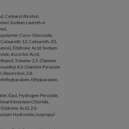
), Cetearyl Alcohol,
hol, Sodium Laureth-6
nol,
opolymer, Coco-Glucoside,
, Ceteareth-12, Ceteareth-20,
ance), Etidronic Acid, Sodium
oxide, Ascorbic Acid,
yethanol, Toluene-2,5-Diamine
droxyethyl 4,5-Diamino Pyrazole
 Resorcinol, 2,4-
ethylparaben, Ethylparaben,
ater, Eau), Hydrogen Peroxide,
 Steartrimonium Chloride,
Etidronic Acid, 2,6-
ssium Hydroxide, Isopropyl