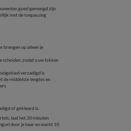
omponenten goed gemengd zijn
llijk met de toepassing
e brengen op alleen je
te scheiden, zodat u uw lokken
roeigebied verzadigd is
et de middelste lengtes en
gers
digd of gekleurd is.
tels, laat het 20 minuten
ngsel door je haar en wacht 10