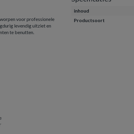
inhoud
tworpen voor professionele
Productsoort
gdurig levendig uitziet en
nten te benutten.
e
r