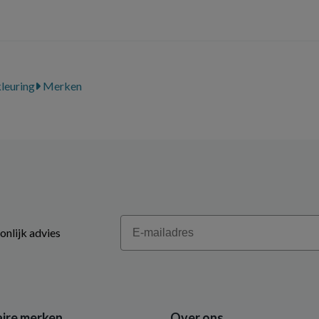
leuring
Merken
Email
onlijk advies
ire merken
Over ons