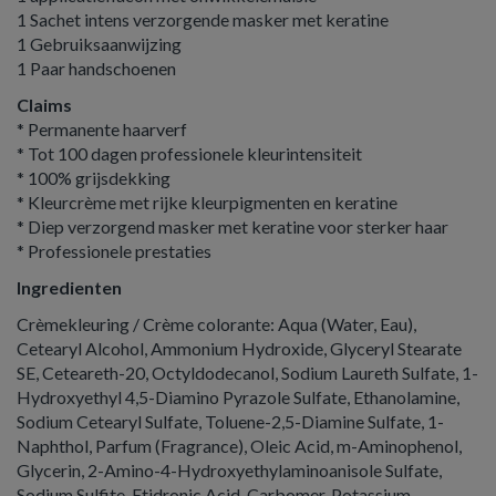
1 Sachet intens verzorgende masker met keratine
1 Gebruiksaanwijzing
1 Paar handschoenen
Claims
* Permanente haarverf
* Tot 100 dagen professionele kleurintensiteit
* 100% grijsdekking
* Kleurcrème met rijke kleurpigmenten en keratine
* Diep verzorgend masker met keratine voor sterker haar
* Professionele prestaties
Ingredienten
Crèmekleuring / Crème colorante: Aqua (Water, Eau),
Cetearyl Alcohol, Ammonium Hydroxide, Glyceryl Stearate
SE, Ceteareth-20, Octyldodecanol, Sodium Laureth Sulfate, 1-
Hydroxyethyl 4,5-Diamino Pyrazole Sulfate, Ethanolamine,
Sodium Cetearyl Sulfate, Toluene-2,5-Diamine Sulfate, 1-
Naphthol, Parfum (Fragrance), Oleic Acid, m-Aminophenol,
Glycerin, 2-Amino-4-Hydroxyethylaminoanisole Sulfate,
Sodium Sulfite, Etidronic Acid, Carbomer, Potassium