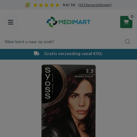
9.6 / 10
(531 beoordelingen)
0
Toggle navigation
Waar bent u naar op zoek?
Gratis verzending vanaf €50,-
Winkelwagen
Uw winkelwagen is leeg.
Vul hem met producten.