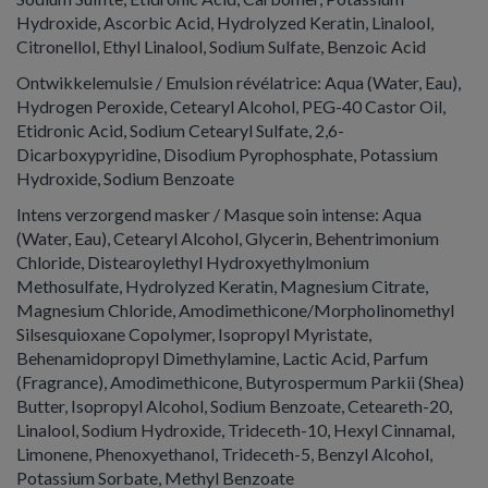
Hydroxide, Ascorbic Acid, Hydrolyzed Keratin, Linalool,
Citronellol, Ethyl Linalool, Sodium Sulfate, Benzoic Acid
Ontwikkel­emulsie / Emulsion révélatrice: Aqua (Water, Eau),
Hydrogen Peroxide, Cetearyl Alcohol, PEG-40 Castor Oil,
Etidronic Acid, Sodium Cetearyl Sulfate, 2,6-
Dicarboxypyridine, Disodium Pyrophosphate, Potassium
Hydroxide, Sodium Benzoate
Intens verzorgend masker / Masque soin intense: Aqua
(Water, Eau), Cetearyl Alcohol, Glycerin, Behentrimonium
Chloride, Distearoylethyl Hydroxyethylmonium
Methosulfate, Hydrolyzed Keratin, Magnesium Citrate,
Magnesium Chloride, Amodimethicone/Morpholinomethyl
Silsesquioxane Copolymer, Isopropyl Myristate,
Behenamidopropyl Dimethylamine, Lactic Acid, Parfum
(Fragrance), Amodimethicone, Butyrospermum Parkii (Shea)
Butter, Isopropyl Alcohol, Sodium Benzoate, Ceteareth-20,
Linalool, Sodium Hydroxide, Trideceth-10, Hexyl Cinnamal,
Limonene, Phenoxyethanol, Trideceth-5, Benzyl Alcohol,
Potassium Sorbate, Methyl Benzoate