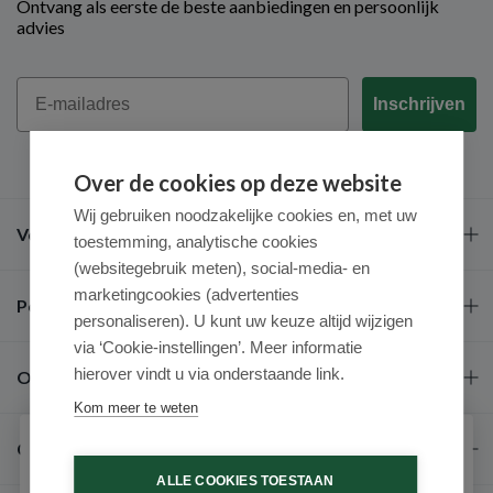
Ontvang als eerste de beste aanbiedingen en persoonlijk
advies
Email
Inschrijven
Over de cookies op deze website
Wij gebruiken noodzakelijke cookies en, met uw
Veel gestelde vragen
toestemming, analytische cookies
(websitegebruik meten), social-media- en
marketingcookies (advertenties
Populaire merken
personaliseren). U kunt uw keuze altijd wijzigen
via ‘Cookie-instellingen’. Meer informatie
hierover vindt u via onderstaande link.
Over ons
Kom meer te weten
Contact
Schrijf je in voor onze nieuwsbrief
ALLE COOKIES TOESTAAN
Ontvang als eerste de beste aanbiedingen en persoonlijk