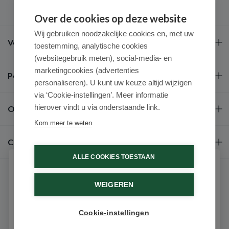
Over de cookies op deze website
Wij gebruiken noodzakelijke cookies en, met uw
Veel gestelde vragen
toestemming, analytische cookies
(websitegebruik meten), social-media- en
marketingcookies (advertenties
Populaire merken
personaliseren). U kunt uw keuze altijd wijzigen
via ‘Cookie-instellingen’. Meer informatie
hierover vindt u via onderstaande link.
Over ons
Kom meer te weten
Contact
ALLE COOKIES TOESTAAN
Schrijf je in voor onze nieuwsbrief
WEIGEREN
Ontvang als eerste de beste aanbiedingen en persoonlijk
advies
Cookie-instellingen
Email
9.6 / 10
(531 beoordelingen)