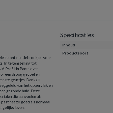
Specificaties
inhoud
Productsoort
le incontinentiebroekjes voor
. In tegenstelling tot
NA ProSkin Pants over
oor een droog gevoel en
nste geurtjes. Dankzij
weggeleid van het oppervlak en
 een gezonde huid. Deze
ialen die aanvoelen als
e past net zo goed als normaal
agelijks leven.