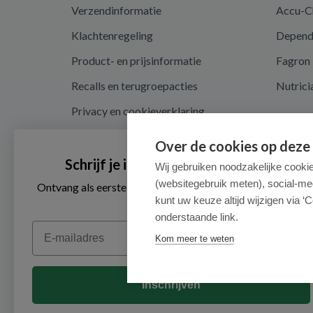
Verzendinformatie
Accu-C
Klachtenregeling
Depen
Product- en prijsinformatie
Fagron
Recalls en terugroepacties
Nutrici
Privacy en cookieverklaring
Cookie instellingen
Over de cookies op deze
Algemene voorwaarden
Schrijf je in voor onze nieuwsbrief
Wij gebruiken noodzakelijke cooki
(websitegebruik meten), social-me
Herroepingsrecht en retouren
Ontvang als eerste de beste aanbiedingen en persoonlijk
advies
kunt uw keuze altijd wijzigen via ‘C
onderstaande link.
Email
Kom meer te weten
Inschrijven
© 2026 - Medimart.nl.