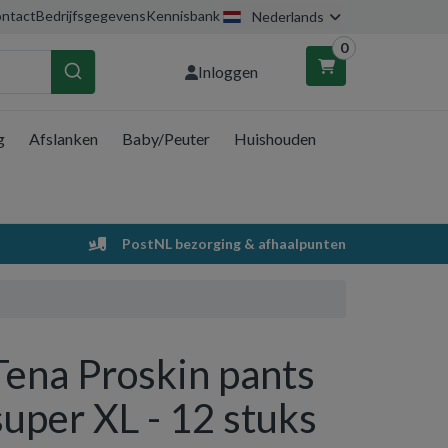
ntact
Bedrijfsgegevens
Kennisbank
Nederlands
0
Inloggen
g
Afslanken
Baby/Peuter
Huishouden
nkelwagen
Uw winkelwagen is leeg.
PostNL bezorging & afhaalpunten
Vul hem met producten.
Tena Proskin pants
super XL - 12 stuks