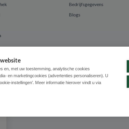
hek
Bedrijfsgegevens
d
Blogs
a
 website
es en, met uw toestemming, analytische cookies
dia- en marketingcookies (advertenties personaliseren). U
ookie-instellingen’. Meer informatie hierover vindt u via