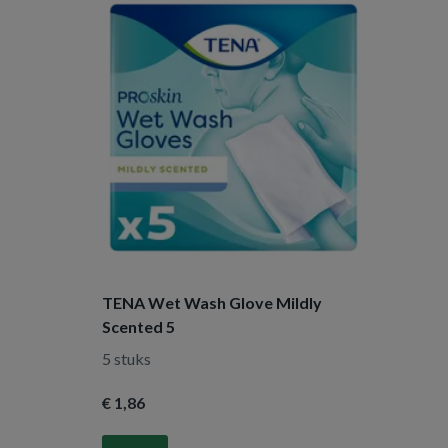
TENA Wet Wash Glove Mildly
Scented 5
5 stuks
€ 1
,86