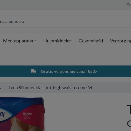
Co
Meetapparatuur
Hulpmiddelen
Gezondheid
Verzorgin
Wi
Gratis verzending vanaf €50,-
s
Tena Silhouet classic+ high waist creme M