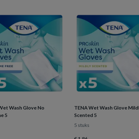
et Wash Glove No
TENA Wet Wash Glove Mild
e 5
Scented 5
5 stuks
€ 1
,86