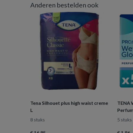
Anderen bestelden ook
Tena Silhouet plus high waist creme
TENA W
L
Perfum
8 stuks
5 stuks
€ 16
,95
€ 1
,86