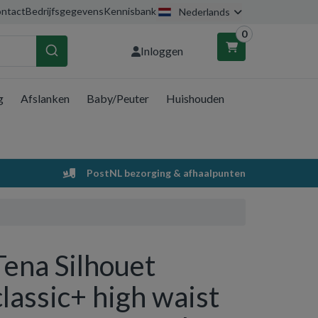
ntact
Bedrijfsgegevens
Kennisbank
Nederlands
0
Inloggen
g
Afslanken
Baby/Peuter
Huishouden
nkelwagen
Uw winkelwagen is leeg.
PostNL bezorging & afhaalpunten
Vul hem met producten.
Tena Silhouet
classic+ high waist