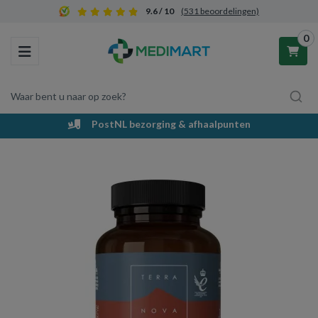
9.6 / 10
(531 beoordelingen)
0
Toggle navigation
Waar bent u naar op zoek?
PostNL bezorging & afhaalpunten
Winkelwagen
Uw winkelwagen is leeg.
Vul hem met producten.