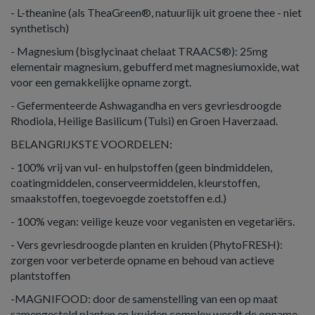
- L-theanine (als TheaGreen®, natuurlijk uit groene thee - niet
synthetisch)
- Magnesium (bisglycinaat chelaat TRAACS®): 25mg
elementair magnesium, gebufferd met magnesiumoxide, wat
voor een gemakkelijke opname zorgt.
- Gefermenteerde Ashwagandha en vers gevriesdroogde
Rhodiola, Heilige Basilicum (Tulsi) en Groen Haverzaad.
BELANGRIJKSTE VOORDELEN:
- 100% vrij van vul- en hulpstoffen (geen bindmiddelen,
coatingmiddelen, conserveermiddelen, kleurstoffen,
smaakstoffen, toegevoegde zoetstoffen e.d.)
- 100% vegan: veilige keuze voor veganisten en vegetariërs.
- Vers gevriesdroogde planten en kruiden (PhytoFRESH):
zorgen voor verbeterde opname en behoud van actieve
plantstoffen
-MAGNIFOOD: door de samenstelling van een op maat
samengesteld planten en kruiden complex wordt de opname