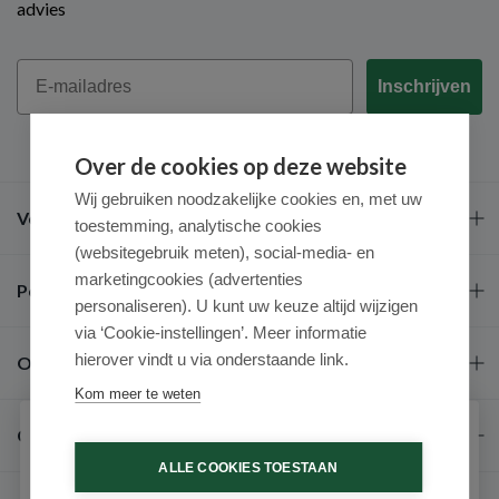
advies
Email
Inschrijven
Over de cookies op deze website
Wij gebruiken noodzakelijke cookies en, met uw
Veel gestelde vragen
toestemming, analytische cookies
(websitegebruik meten), social-media- en
marketingcookies (advertenties
Populaire merken
personaliseren). U kunt uw keuze altijd wijzigen
via ‘Cookie-instellingen’. Meer informatie
hierover vindt u via onderstaande link.
Over ons
Kom meer te weten
Contact
Schrijf je in voor onze nieuwsbrief
ALLE COOKIES TOESTAAN
Ontvang als eerste de beste aanbiedingen en persoonlijk
advies