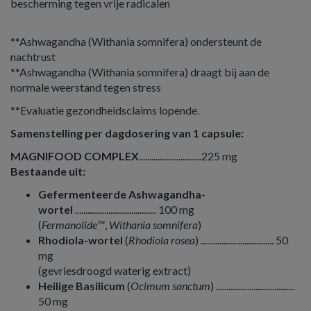
bescherming tegen vrije radicalen
**Ashwagandha (Withania somnifera) ondersteunt de
nachtrust
**Ashwagandha (Withania somnifera) draagt bij aan de
normale weerstand tegen stress
**Evaluatie gezondheidsclaims lopende.
Samenstelling per dagdosering van 1 capsule:
MAGNIFOOD COMPLEX
..............................225 mg
Bestaande uit:
Gefermenteerde Ashwagandha-
wortel
....................................... 100 mg
(
Fermanolide™
,
Withania somnifera
)
Rhodiola-wortel
(
Rhodiola rosea
) ................................... 50
mg
(gevriesdroogd waterig extract)
Heilige Basilicum
(
Ocimum sanctum
) ......................................
50 mg