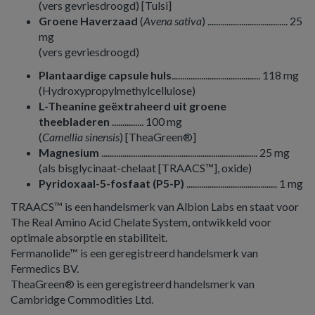
(vers gevriesdroogd) [Tulsi]
Groene Haverzaad
(
Avena sativa
) ...................................... 25
mg
(vers gevriesdroogd)
Plantaardige capsule huls
.......................................... 118 mg
(Hydroxypropylmethylcellulose)
L-Theanine geëxtraheerd uit groene
theebladeren
............... 100 mg
(
Camellia sinensis
) [TheaGreen®]
Magnesium
.......................................................................... 25 mg
(als bisglycinaat-chelaat [TRAACS™], oxide)
Pyridoxaal-5-fosfaat (P5-P)
........................................... 1 mg
TRAACS™ is een handelsmerk van Albion Labs en staat voor
The Real Amino Acid Chelate System, ontwikkeld voor
optimale absorptie en stabiliteit.
Fermanolide™ is een geregistreerd handelsmerk van
Fermedics BV.
TheaGreen® is een geregistreerd handelsmerk van
Cambridge Commodities Ltd.