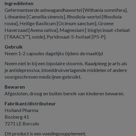
Ingrediënten
Gefermenteerde ashwagandhawortel [Withania somnifera],
L-theanine [Camellia sinensis], Rhodiola-wortel [Rhodiola
rosea], Heilige Basilicum [Ocimum sanctum], Groene
Haverzaad [Avena sativa], Magnesium [ bisglycinaat-chelaat
[TRAACS™], oxide], Pyridoxaal-5-fosfaat [P5-P].
Gebruik
Neem 1-2 capsules dagelijks tijdens de maaltijd
Neem niet in bij een bipolaire stoornis. Raadpleeg je arts als
je antidepressiva, bloeddrukverlagende middelen of andere
voorgeschreven medicijnen gebruikt.
Bewaren
Afgesloten, droog en buiten bereik van kinderen bewaren.
Fabrikant/distributeur
Holland Pharma
Bosberg 41
7271 LE Borculo
Dit product is een voedingssupplement.