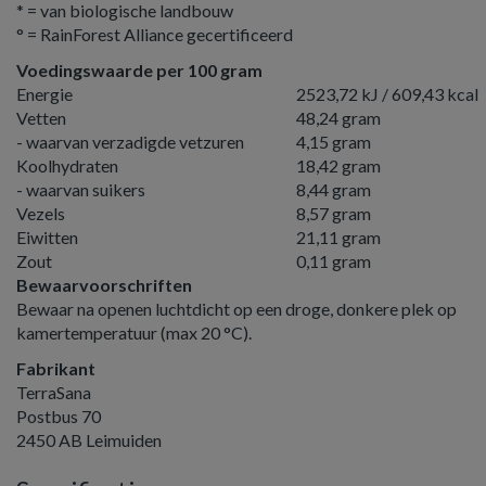
* = van biologische landbouw
° = RainForest Alliance gecertificeerd
Voedingswaarde per 100 gram
Energie
2523,72 kJ / 609,43 kcal
Vetten
48,24 gram
- waarvan verzadigde vetzuren
4,15 gram
Koolhydraten
18,42 gram
- waarvan suikers
8,44 gram
Vezels
8,57 gram
Eiwitten
21,11 gram
Zout
0,11 gram
Bewaarvoorschriften
Bewaar na openen luchtdicht op een droge, donkere plek op
kamertemperatuur (max 20 °C).
Fabrikant
TerraSana
Postbus 70
2450 AB Leimuiden