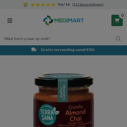
9.6 / 10
(531 beoordelingen)
0
Toggle navigation
Waar bent u naar op zoek?
Gratis verzending vanaf €50,-
Winkelwagen
Uw winkelwagen is leeg.
Vul hem met producten.