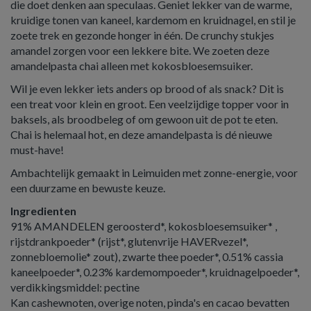
die doet denken aan speculaas. Geniet lekker van de warme,
kruidige tonen van kaneel, kardemom en kruidnagel, en stil je
zoete trek en gezonde honger in één. De crunchy stukjes
amandel zorgen voor een lekkere bite. We zoeten deze
amandelpasta chai alleen met kokosbloesemsuiker.
Wil je even lekker iets anders op brood of als snack? Dit is
een treat voor klein en groot. Een veelzijdige topper voor in
baksels, als broodbeleg of om gewoon uit de pot te eten.
Chai is helemaal hot, en deze amandelpasta is dé nieuwe
must-have!
Ambachtelijk gemaakt in Leimuiden met zonne-energie, voor
een duurzame en bewuste keuze.
Ingredienten
91% AMANDELEN geroosterd*, kokosbloesemsuiker* ,
rijstdrankpoeder* (rijst*, glutenvrije HAVERvezel*,
zonnebloemolie* zout), zwarte thee poeder*, 0.51% cassia
kaneelpoeder*, 0.23% kardemompoeder*, kruidnagelpoeder*,
verdikkingsmiddel: pectine
Kan cashewnoten, overige noten, pinda's en cacao bevatten