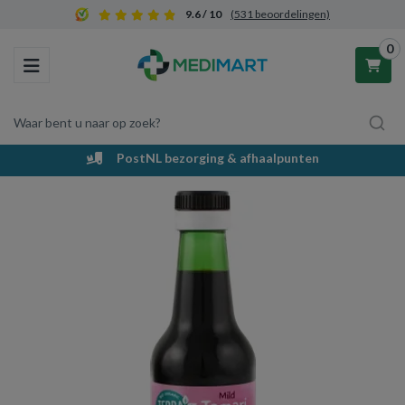
9.6 / 10
(531 beoordelingen)
0
Toggle navigation
Waar bent u naar op zoek?
PostNL bezorging & afhaalpunten
Winkelwagen
Uw winkelwagen is leeg.
Vul hem met producten.