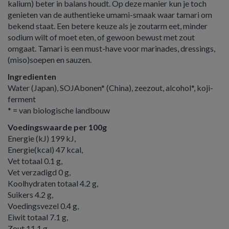
kalium) beter in balans houdt. Op deze manier kun je toch
genieten van de authentieke umami-smaak waar tamari om
bekend staat. Een betere keuze als je zoutarm eet, minder
sodium wilt of moet eten, of gewoon bewust met zout
omgaat. Tamari is een must-have voor marinades, dressings,
(miso)soepen en sauzen.
Ingredienten
Water (Japan), SOJAbonen* (China), zeezout, alcohol*, koji-
ferment
* = van biologische landbouw
Voedingswaarde per 100g
Energie (kJ) 199 kJ,
Energie(kcal) 47 kcal,
Vet totaal 0.1 g,
Vet verzadigd 0 g,
Koolhydraten totaal 4.2 g,
Suikers 4.2 g,
Voedingsvezel 0.4 g,
Eiwit totaal 7.1 g,
Zout 11.1 g,