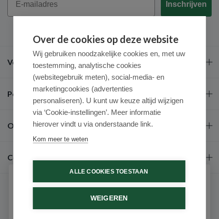
Inschrijven
Over de cookies op deze website
Wij gebruiken noodzakelijke cookies en, met uw
Veel gestelde vragen
toestemming, analytische cookies
(websitegebruik meten), social-media- en
marketingcookies (advertenties
Populaire merken
personaliseren). U kunt uw keuze altijd wijzigen
via ‘Cookie-instellingen’. Meer informatie
hierover vindt u via onderstaande link.
Over ons
Kom meer te weten
Contact
ALLE COOKIES TOESTAAN
Schrijf je in voor onze nieuwsbrief
WEIGEREN
Ontvang als eerste de beste aanbiedingen en persoonlijk
advies