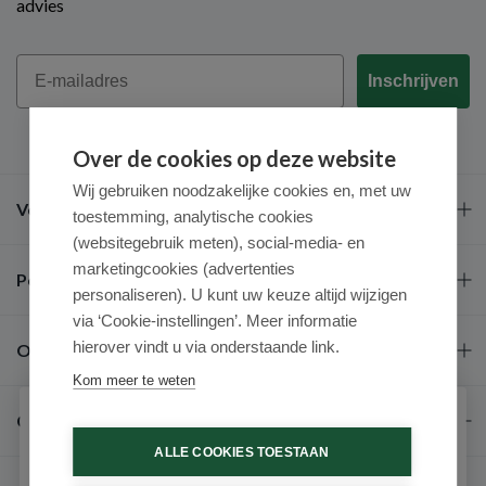
advies
Email
Inschrijven
Over de cookies op deze website
Wij gebruiken noodzakelijke cookies en, met uw
Veel gestelde vragen
toestemming, analytische cookies
(websitegebruik meten), social-media- en
marketingcookies (advertenties
Populaire merken
personaliseren). U kunt uw keuze altijd wijzigen
via ‘Cookie-instellingen’. Meer informatie
hierover vindt u via onderstaande link.
Over ons
Kom meer te weten
Contact
Schrijf je in voor onze nieuwsbrief
ALLE COOKIES TOESTAAN
Ontvang als eerste de beste aanbiedingen en persoonlijk
advies