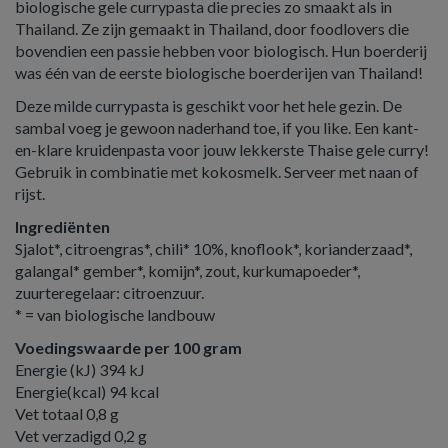
biologische gele currypasta die precies zo smaakt als in
Thailand. Ze zijn gemaakt in Thailand, door foodlovers die
bovendien een passie hebben voor biologisch. Hun boerderij
was één van de eerste biologische boerderijen van Thailand!
Deze milde currypasta is geschikt voor het hele gezin. De
sambal voeg je gewoon naderhand toe, if you like. Een kant-
en-klare kruidenpasta voor jouw lekkerste Thaise gele curry!
Gebruik in combinatie met kokosmelk. Serveer met naan of
rijst.
Ingrediënten
Sjalot*, citroengras*, chili* 10%, knoflook*, korianderzaad*,
galangal* gember*, komijn*, zout, kurkumapoeder*,
zuurteregelaar: citroenzuur.
* = van biologische landbouw
Voedingswaarde per 100 gram
Energie (kJ) 394 kJ
Energie(kcal) 94 kcal
Vet totaal 0,8 g
Vet verzadigd 0,2 g