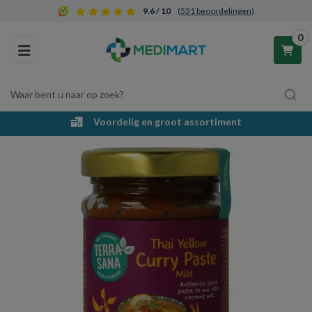
9.6 / 10
(531 beoordelingen)
0
Toggle navigation
Waar bent u naar op zoek?
Voordelig en groot assortiment
Winkelwagen
Uw winkelwagen is leeg.
Vul hem met producten.