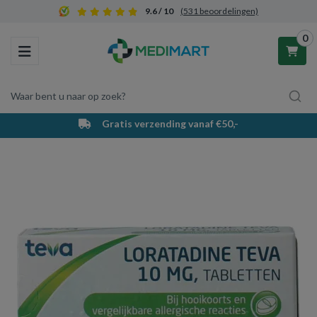
9.6 / 10
(531 beoordelingen)
0
Toggle navigation
Waar bent u naar op zoek?
Gratis verzending vanaf €50,-
Winkelwagen
Uw winkelwagen is leeg.
Vul hem met producten.