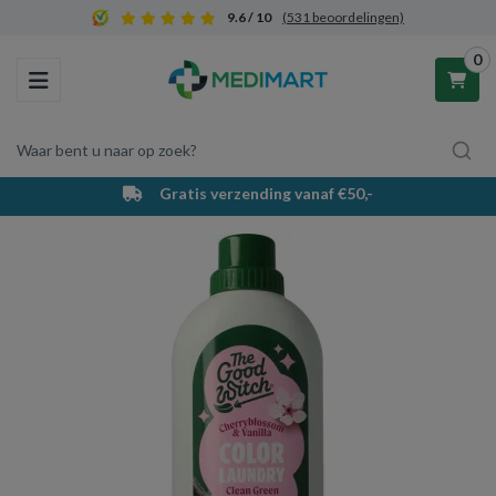
9.6 / 10
(531 beoordelingen)
0
Toggle navigation
Waar bent u naar op zoek?
Gratis verzending vanaf €50,-
Winkelwagen
Uw winkelwagen is leeg.
Vul hem met producten.