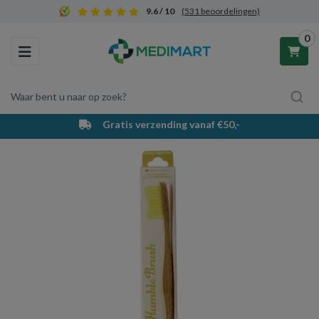
9.6 / 10
(531 beoordelingen)
0
Toggle navigation
Waar bent u naar op zoek?
Gratis verzending vanaf €50,-
Winkelwagen
Uw winkelwagen is leeg.
Vul hem met producten.