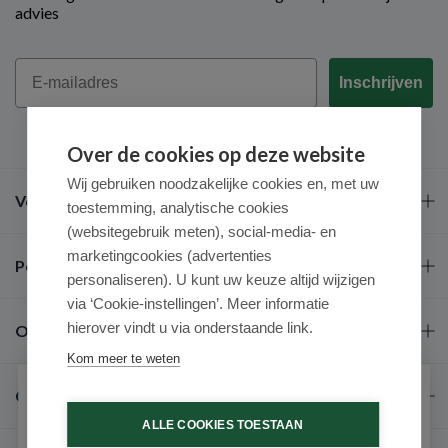
advies
Email
Inschrijven
Over de cookies op deze website
Wij gebruiken noodzakelijke cookies en, met uw
Veel gestelde vragen
toestemming, analytische cookies
(websitegebruik meten), social-media- en
marketingcookies (advertenties
Populaire merken
personaliseren). U kunt uw keuze altijd wijzigen
via ‘Cookie-instellingen’. Meer informatie
hierover vindt u via onderstaande link.
Over ons
Kom meer te weten
Contact
Schrijf je in voor onze nieuwsbrief
ALLE COOKIES TOESTAAN
Ontvang als eerste de beste aanbiedingen en persoonlijk