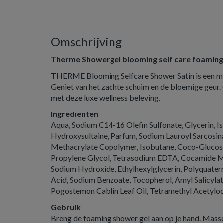
Omschrijving
Therme Showergel blooming self care foaming
THERME Blooming Selfcare Shower Satin is een mi
Geniet van het zachte schuim en de bloemige geur. 
met deze luxe wellness beleving.
Ingredienten
Aqua, Sodium C14-16 Olefin Sulfonate, Glycerin, 
Hydroxysultaine, Parfum, Sodium Lauroyl Sarcosina
Methacrylate Copolymer, Isobutane, Coco-Glucosi
Propylene Glycol, Tetrasodium EDTA, Cocamide MI
Sodium Hydroxide, Ethylhexylglycerin, Polyquatern
Acid, Sodium Benzoate, Tocopherol, Amyl Salicylate
Pogostemon Cablin Leaf Oil, Tetramethyl Acetylo
Gebruik
Breng de foaming shower gel aan op je hand. Massee