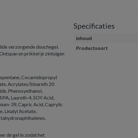
Specificaties
inhoud
lde verzorgende douchegel.
Productsoort
Ontspan en prikkel je zintuigen
Isopentane, Cocamidopropyl
te, Acrylates/Steareth 20
de, Phenosyethanol,
PA, Laureth-4, SOY Acid,
ium-39, Capric Acid, Caprylic
, Linalyl Acetate,
ctahydronaphthalenes.
r de gel in zodat het