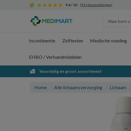
9.6 / 10
(531 beoordelingen)
Incontinentie
Zelftesten
Medische voeding
EHBO / Verbandmiddelen
Voordelig en groot assortiment
Home
Alle lichaamsverzorging
Lichaam