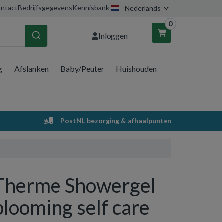
ntact
Bedrijfsgegevens
Kennisbank
Nederlands
0
Inloggen
g
Afslanken
Baby/Peuter
Huishouden
nkelwagen
Uw winkelwagen is leeg.
PostNL bezorging & afhaalpunten
Vul hem met producten.
Therme Showergel
blooming self care