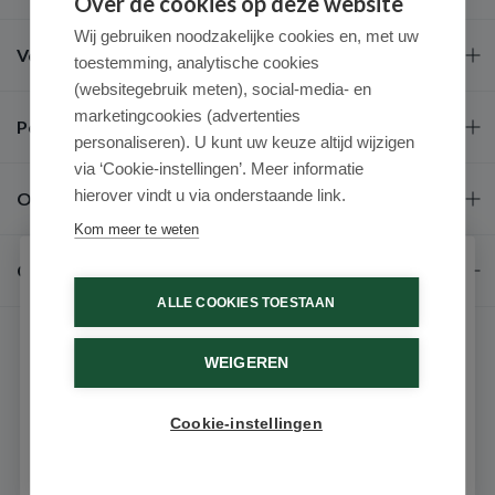
Over de cookies op deze website
Wij gebruiken noodzakelijke cookies en, met uw
Veel gestelde vragen
toestemming, analytische cookies
(websitegebruik meten), social-media- en
marketingcookies (advertenties
Populaire merken
personaliseren). U kunt uw keuze altijd wijzigen
via ‘Cookie-instellingen’. Meer informatie
hierover vindt u via onderstaande link.
Over ons
Kom meer te weten
Contact
Schrijf je in voor onze nieuwsbrief
ALLE COOKIES TOESTAAN
Ontvang als eerste de beste aanbiedingen en persoonlijk
advies
WEIGEREN
Voornaam
Cookie-instellingen
9.6 / 10
(531 beoordelingen)
Email
© 2026 - Medimart.nl.