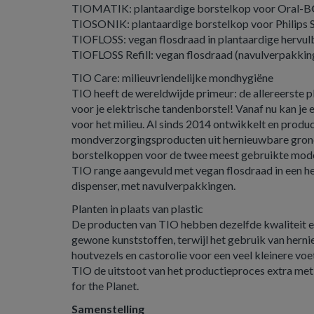
TIOMATIK: plantaardige borstelkop voor Oral-B
TIOSONIK: plantaardige borstelkop voor Philips
TIOFLOSS: vegan flosdraad in plantaardige hervul
TIOFLOSS Refill: vegan flosdraad (navulverpakkin
TIO Care: milieuvriendelijke mondhygiëne
TIO heeft de wereldwijde primeur: de allereerste 
voor je elektrische tandenborstel! Vanaf nu kan je 
voor het milieu. Al sinds 2014 ontwikkelt en prod
mondverzorgingsproducten uit hernieuwbare gron
borstelkoppen voor de twee meest gebruikte modell
TIO range aangevuld met vegan flosdraad in een h
dispenser, met navulverpakkingen.
Planten in plaats van plastic
De producten van TIO hebben dezelfde kwaliteit e
gewone kunststoffen, terwijl het gebruik van hern
houtvezels en castorolie voor een veel kleinere vo
TIO de uitstoot van het productieproces extra me
for the Planet.
Samenstelling