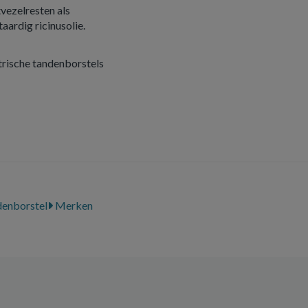
vezelresten als
ardig ricinusolie.
trische tandenborstels
enborstel
Merken