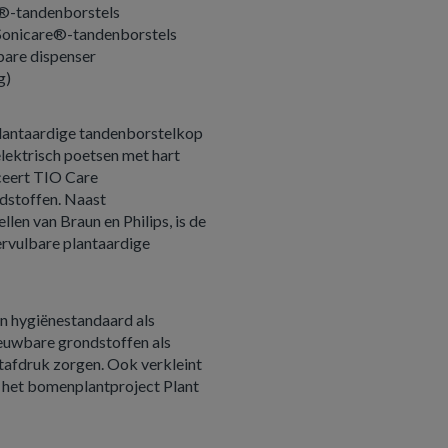
®-tandenborstels
 Sonicare®-tandenborstels
bare dispenser
g)
plantaardige tandenborstelkop
elektrisch poetsen met hart
uceert TIO Care
dstoffen. Naast
en van Braun en Philips, is de
ervulbare plantaardige
n hygiënestandaard als
ieuwbare grondstoffen als
etafdruk zorgen. Ook verkleint
t het bomenplantproject Plant