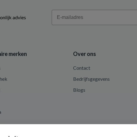
Email
onlijk advies
ire merken
Over ons
s
Contact
hek
Bedrijfsgegevens
d
Blogs
a