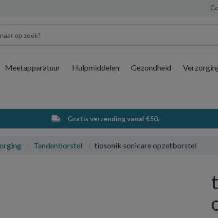
Co
Meetapparatuur
Hulpmiddelen
Gezondheid
Verzorgin
Wi
Gratis verzending vanaf €50,-
orging
Tandenborstel
tiosonik sonicare opzetborstel