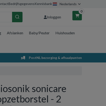
ntact
Bedrijfsgegevens
Kennisbank
Nederlands
0
Inloggen
g
Afslanken
Baby/Peuter
Huishouden
nkelwagen
Uw winkelwagen is leeg.
PostNL bezorging & afhaalpunten
Vul hem met producten.
tiosonik sonicare
opzetborstel - 2