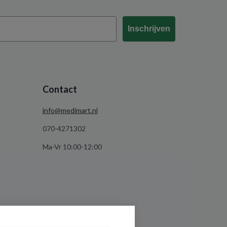
Inschrijven
Contact
info@medimart.nl
070-4271302
Ma-Vr 10:00-12:00