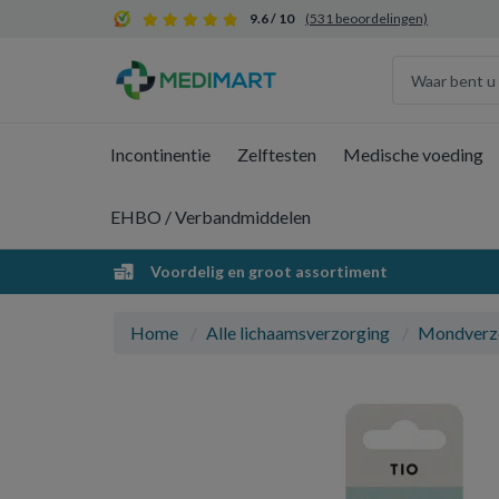
9.6 / 10
(531 beoordelingen)
Incontinentie
Zelftesten
Medische voeding
EHBO / Verbandmiddelen
Voordelig en groot assortiment
Home
Alle lichaamsverzorging
Mondverz