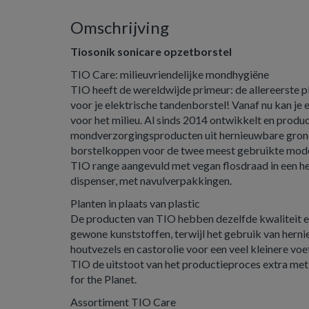
Omschrijving
Tiosonik sonicare opzetborstel
TIO Care: milieuvriendelijke mondhygiëne
TIO heeft de wereldwijde primeur: de allereerste 
voor je elektrische tandenborstel! Vanaf nu kan je 
voor het milieu. Al sinds 2014 ontwikkelt en prod
mondverzorgingsproducten uit hernieuwbare gron
borstelkoppen voor de twee meest gebruikte modell
TIO range aangevuld met vegan flosdraad in een h
dispenser, met navulverpakkingen.
Planten in plaats van plastic
De producten van TIO hebben dezelfde kwaliteit e
gewone kunststoffen, terwijl het gebruik van hern
houtvezels en castorolie voor een veel kleinere vo
TIO de uitstoot van het productieproces extra me
for the Planet.
Assortiment TIO Care