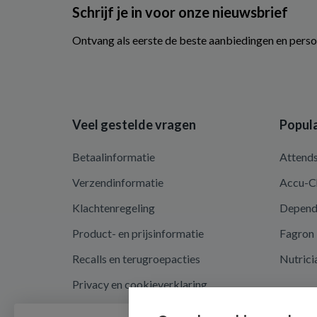
Schrijf je in voor onze nieuwsbrief
Ontvang als eerste de beste aanbiedingen en perso
Veel gestelde vragen
Popula
Betaalinformatie
Attend
Verzendinformatie
Accu-C
Klachtenregeling
Depen
Product- en prijsinformatie
Fagron
Recalls en terugroepacties
Nutrici
Privacy en cookieverklaring
Cookie instellingen