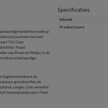
Specificaties
inhoud
Productsoort
plantaardige tandenborstelkop
elektrisch poetsen met hart
uceert TIO Care
dstoffen. Naast
en van Braun en Philips, is de
ervulbare plantaardige
n hygiënestandaard als
ieuwbare grondstoffen als
etafdruk zorgen. Ook verkleint
t het bomenplantproject Plant