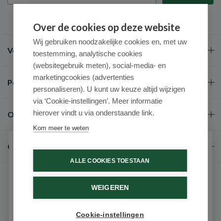
Over de cookies op deze website
Wij gebruiken noodzakelijke cookies en, met uw
Veel gestelde vragen
toestemming, analytische cookies
(websitegebruik meten), social-media- en
marketingcookies (advertenties
Populaire merken
personaliseren). U kunt uw keuze altijd wijzigen
via ‘Cookie-instellingen’. Meer informatie
hierover vindt u via onderstaande link.
Over ons
Kom meer te weten
Contact
Schrijf je in voor onze nieuwsbrief
ALLE COOKIES TOESTAAN
Ontvang als eerste de beste aanbiedingen en persoonlijk
advies
WEIGEREN
Voornaam
Cookie-instellingen
9.6 / 10
(531 beoordelingen)
Email