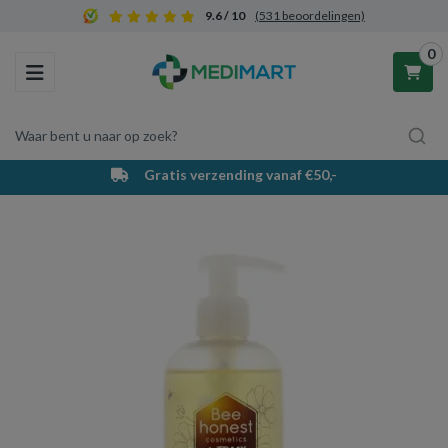
9.6 / 10
(531 beoordelingen)
0
Toggle navigation
Waar bent u naar op zoek?
Gratis verzending vanaf €50,-
Winkelwagen
Uw winkelwagen is leeg.
Vul hem met producten.