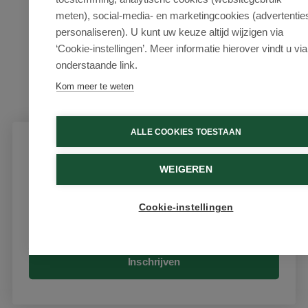
meten), social-media- en marketingcookies (advertentie
personaliseren). U kunt uw keuze altijd wijzigen via
‘Cookie-instellingen’. Meer informatie hierover vindt u via
onderstaande link.
Kom meer te weten
ALLE COOKIES TOESTAAN
Schrijf je in voor onze nieuwsbrief
WEIGEREN
Ontvang als eerste de beste aanbiedingen en persoonlijk
advies
Cookie-instellingen
Email
Inschrijven