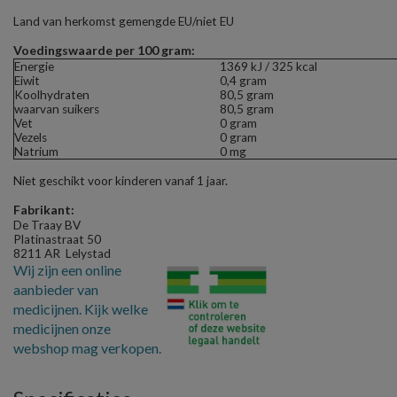
Land van herkomst gemengde EU/niet EU
Voedingswaarde per 100 gram:
Energie
1369 kJ / 325 kcal
Eiwit
0,4 gram
Koolhydraten
80,5 gram
waarvan suikers
80,5 gram
Vet
0 gram
Vezels
0 gram
Natrium
0 mg
Niet geschikt voor kinderen vanaf 1 jaar.
Fabrikant:
De Traay BV
Platinastraat 50
8211 AR Lelystad
Wij zijn een online
aanbieder van
medicijnen. Kijk welke
medicijnen onze
webshop mag verkopen.