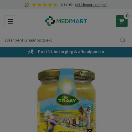
9.6 / 10
(531 beoordelingen)
0
Toggle navigation
Waar bent u naar op zoek?
PostNL bezorging & afhaalpunten
Winkelwagen
Uw winkelwagen is leeg.
Vul hem met producten.