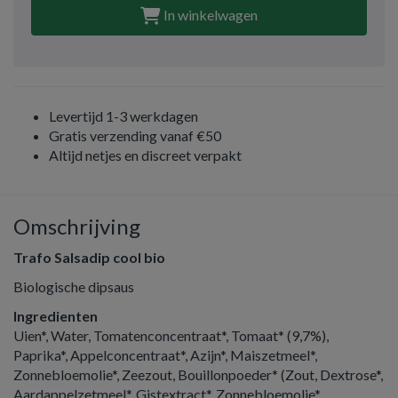
In winkelwagen
Levertijd 1-3 werkdagen
Gratis verzending vanaf €50
Altijd netjes en discreet verpakt
Omschrijving
Trafo Salsadip cool bio
Biologische dipsaus
Ingredienten
Uien*, Water, Tomatenconcentraat*, Tomaat* (9,7%),
Paprika*, Appelconcentraat*, Azijn*, Maiszetmeel*,
Zonnebloemolie*, Zeezout, Bouillonpoeder* (Zout, Dextrose*,
Aardappelzetmeel*, Gistextract*, Zonnebloemolie*,