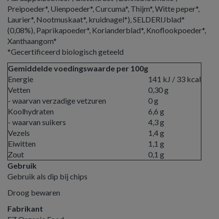
Preipoeder*, Uienpoeder*, Curcuma*, Thijm*, Witte peper*,
Laurier*, Nootmuskaat*, kruidnagel*), SELDERIJblad*
(0,08%), Paprikapoeder*, Korianderblad*, Knoflookpoeder*,
Xanthaangom*
*Gecertificeerd biologisch geteeld
Gemiddelde voedingswaarde per 100g
Energie
141 kJ / 33 kcal
Vetten
0,30 g
- waarvan verzadige vetzuren
0 g
Koolhydraten
6,6 g
- waarvan suikers
4,3 g
Vezels
1,4 g
Eiwitten
1,1 g
Zout
0,1 g
Gebruik
Gebruik als dip bij chips
Droog bewaren
Fabrikant