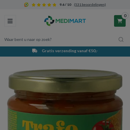
9.6 / 10
(531 beoordelingen)
0
Toggle navigation
Waar bent u naar op zoek?
Gratis verzending vanaf €50,-
Winkelwagen
Uw winkelwagen is leeg.
Vul hem met producten.