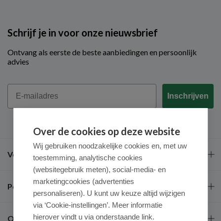
Schrijf je in voor onze nieuwsbrief
Ontvang als eerste de beste aanbiedingen en persoonlijk
advies
Email
Inschrijven
Over de cookies op deze website
Wij gebruiken noodzakelijke cookies en, met uw
Veel gestelde vragen
toestemming, analytische cookies
(websitegebruik meten), social-media- en
marketingcookies (advertenties
Populaire merken
personaliseren). U kunt uw keuze altijd wijzigen
via ‘Cookie-instellingen’. Meer informatie
hierover vindt u via onderstaande link.
Over ons