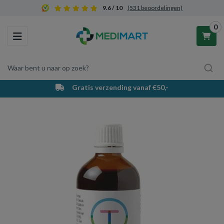
9.6 / 10
(531 beoordelingen)
0
Toggle navigation
Waar bent u naar op zoek?
Gratis verzending vanaf €50,-
Winkelwagen
Uw winkelwagen is leeg.
Vul hem met producten.