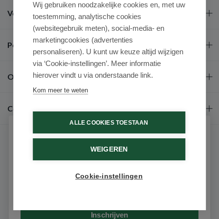
Wij gebruiken noodzakelijke cookies en, met uw
Veel gestelde vragen
toestemming, analytische cookies
(websitegebruik meten), social-media- en
marketingcookies (advertenties
Populaire merken
personaliseren). U kunt uw keuze altijd wijzigen
via ‘Cookie-instellingen’. Meer informatie
hierover vindt u via onderstaande link.
Over ons
Kom meer te weten
Contact
ALLE COOKIES TOESTAAN
Schrijf je in voor onze nieuwsbrief
WEIGEREN
Ontvang als eerste de beste aanbiedingen en persoonlijk
advies
Cookie-instellingen
Email
9.6 / 10
(531 beoordelingen)
© 2026 - Medimart.nl.
Inschrijven