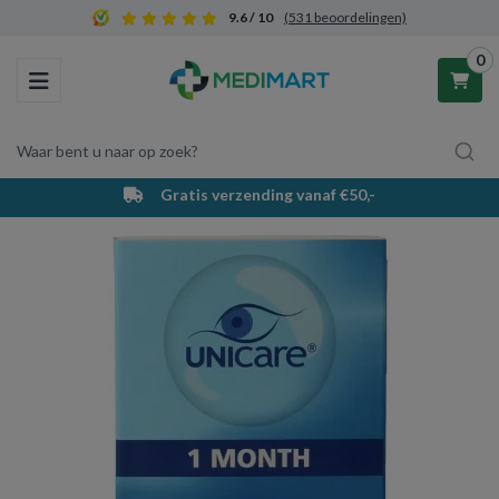
9.6 / 10
(531 beoordelingen)
0
Toggle navigation
Waar bent u naar op zoek?
Gratis verzending vanaf €50,-
Winkelwagen
Uw winkelwagen is leeg.
Vul hem met producten.