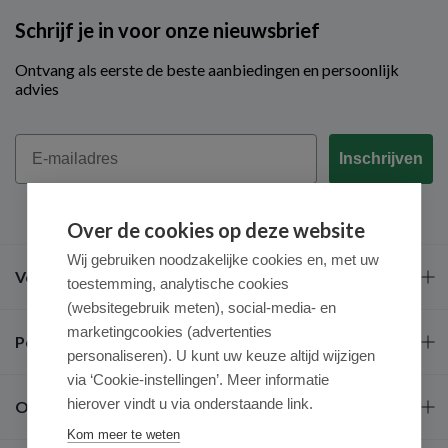
Schrijf je in voor onze nieuwsbrief
Ontvang als eerste de beste aanbiedingen en persoonlijk
advies
Email
Inschrijven
Over de cookies op deze website
Wij gebruiken noodzakelijke cookies en, met uw
Veel gestelde vragen
toestemming, analytische cookies
(websitegebruik meten), social-media- en
marketingcookies (advertenties
Populaire merken
personaliseren). U kunt uw keuze altijd wijzigen
via ‘Cookie-instellingen’. Meer informatie
hierover vindt u via onderstaande link.
Over ons
Kom meer te weten