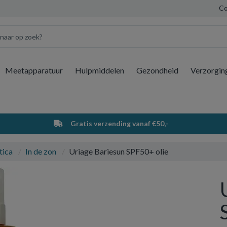
Co
Meetapparatuur
Hulpmiddelen
Gezondheid
Verzorgin
Wi
Gratis verzending vanaf €50,-
tica
In de zon
Uriage Bariesun SPF50+ olie