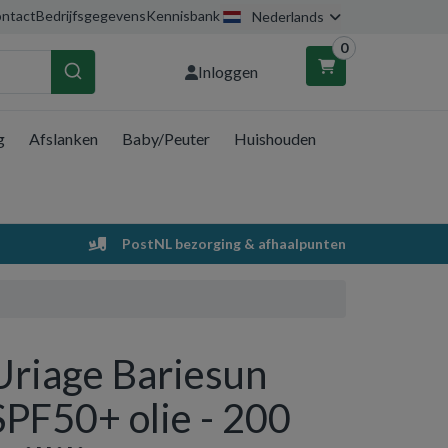
ntact
Bedrijfsgegevens
Kennisbank
Nederlands
0
Inloggen
g
Afslanken
Baby/Peuter
Huishouden
nkelwagen
Uw winkelwagen is leeg.
PostNL bezorging & afhaalpunten
Vul hem met producten.
Uriage Bariesun
SPF50+ olie - 200