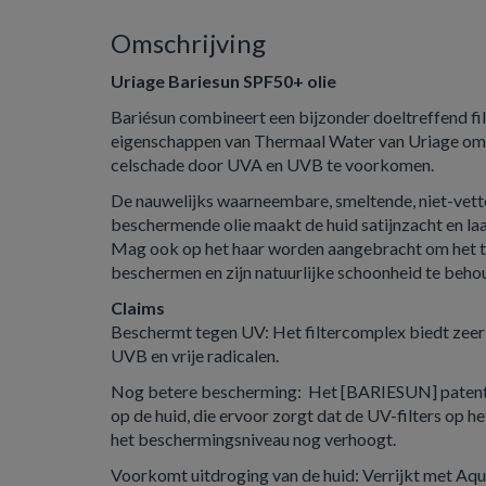
Omschrijving
Uriage Bariesun SPF50+ olie
Bariésun combineert een bijzonder doeltreffend f
eigenschappen van Thermaal Water van Uriage om 
celschade door UVA en UVB te voorkomen.
De nauwelijks waarneembare, smeltende, niet-vett
beschermende olie maakt de huid satijnzacht en laa
Mag ook op het haar worden aangebracht om het t
beschermen en zijn natuurlijke schoonheid te beho
Claims
Beschermt tegen UV: Het filtercomplex biedt zee
UVB en vrije radicalen.
Nog betere bescherming: Het [BARIESUN] patent
op de huid, die ervoor zorgt dat de UV-filters op h
het beschermingsniveau nog verhoogt.
Voorkomt uitdroging van de huid: Verrijkt met Aq