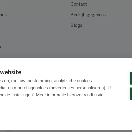
s
Contact
hek
Bedrijfsgegevens
d
Blogs
a
 website
es en, met uw toestemming, analytische cookies
dia- en marketingcookies (advertenties personaliseren). U
ookie-instellingen’. Meer informatie hierover vindt u via