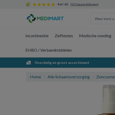
9.6 / 10
(531 beoordelingen)
Incontinentie
Zelftesten
Medische voeding
EHBO / Verbandmiddelen
Voordelig en groot assortiment
Home
Alle lichaamsverzorging
Zoncosme