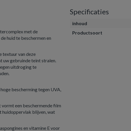
Specificaties
inhoud
iltercomplex met de
Productsoort
de huid te beschermen en
e textuur van deze
t uw gebruinde teint stralen.
egen uitdroging te
uden.
r hoge bescherming tegen UVA,
 vormt een beschermende film
et huidoppervlak blijven, wat
uaspongines en vitamine E voor