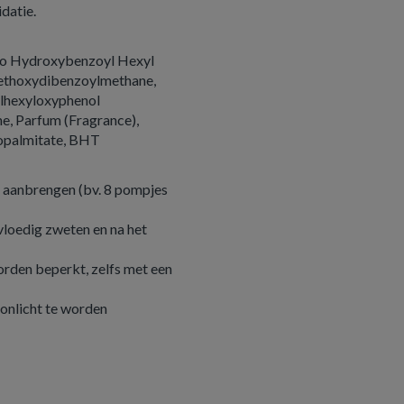
datie.
ino Hydroxybenzoyl Hexyl
ethoxydibenzoylmethane,
hylhexyloxyphenol
, Parfum (Fragrance),
sopalmitate, BHT
t aanbrengen (bv. 8 pompjes
vloedig zweten en na het
orden beperkt, zelfs met een
zonlicht te worden