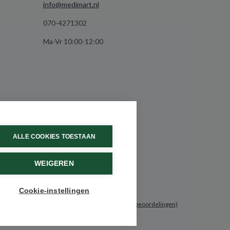
info@medimart.nl
070-4271302
Ma-Vr 10:00-12:00
ALLE COOKIES TOESTAAN
WEIGEREN
Cookie-instellingen
9.6 / 10
(531 beoordelingen)