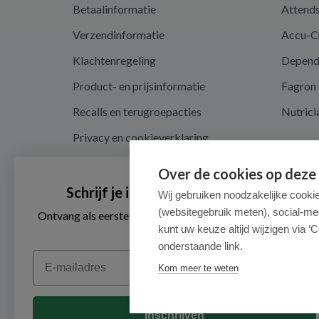
Betaalinformatie
Attend
Verzendinformatie
Accu-C
Klachtenregeling
Depen
Product- en prijsinformatie
Fagron
Recalls en terugroepacties
Nutrici
Privacy en cookieverklaring
Cookie instellingen
Over de cookies op deze
Algemene voorwaarden
Schrijf je in voor onze nieuwsbrief
Wij gebruiken noodzakelijke cooki
(websitegebruik meten), social-me
Herroepingsrecht en retouren
Ontvang als eerste de beste aanbiedingen en persoonlijk
advies
kunt uw keuze altijd wijzigen via ‘C
onderstaande link.
Email
Kom meer te weten
Inschrijven