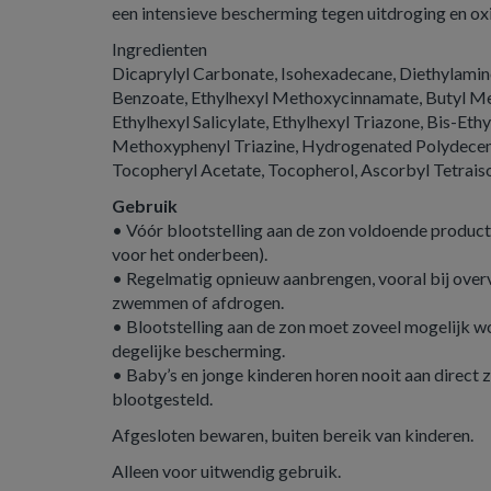
een intensieve bescherming tegen uitdroging en oxi
Ingredienten
Dicaprylyl Carbonate, Isohexadecane, Diethylam
Benzoate, Ethylhexyl Methoxycinnamate, Butyl M
Ethylhexyl Salicylate, Ethylhexyl Triazone, Bis-Et
Methoxyphenyl Triazine, Hydrogenated Polydecene
Tocopheryl Acetate, Tocopherol, Ascorbyl Tetrai
Gebruik
• Vóór blootstelling aan de zon voldoende produc
voor het onderbeen).
• Regelmatig opnieuw aanbrengen, vooral bij over
zwemmen of afdrogen.
• Blootstelling aan de zon moet zoveel mogelijk w
degelijke bescherming.
• Baby’s en jonge kinderen horen nooit aan direct 
blootgesteld.
Afgesloten bewaren, buiten bereik van kinderen.
Alleen voor uitwendig gebruik.