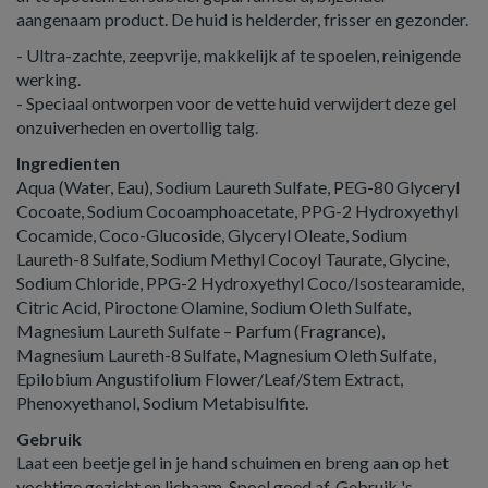
aangenaam product. De huid is helderder, frisser en gezonder.
- Ultra-zachte, zeepvrije, makkelijk af te spoelen, reinigende
werking.
- Speciaal ontworpen voor de vette huid verwijdert deze gel
onzuiverheden en overtollig talg.
Ingredienten
Aqua (Water, Eau), Sodium Laureth Sulfate, PEG-80 Glyceryl
Cocoate, Sodium Cocoamphoacetate, PPG-2 Hydroxyethyl
Cocamide, Coco-Glucoside, Glyceryl Oleate, Sodium
Laureth-8 Sulfate, Sodium Methyl Cocoyl Taurate, Glycine,
Sodium Chloride, PPG-2 Hydroxyethyl Coco/Isostearamide,
Citric Acid, Piroctone Olamine, Sodium Oleth Sulfate,
Magnesium Laureth Sulfate – Parfum (Fragrance),
Magnesium Laureth-8 Sulfate, Magnesium Oleth Sulfate,
Epilobium Angustifolium Flower/Leaf/Stem Extract,
Phenoxyethanol, Sodium Metabisulfite.
Gebruik
Laat een beetje gel in je hand schuimen en breng aan op het
vochtige gezicht en lichaam. Spoel goed af. Gebruik 's