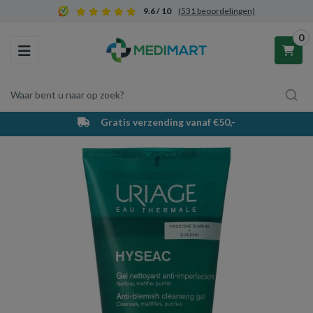
9.6 / 10
(531 beoordelingen)
0
Toggle navigation
Waar bent u naar op zoek?
Gratis verzending vanaf €50,-
Winkelwagen
Uw winkelwagen is leeg.
Vul hem met producten.