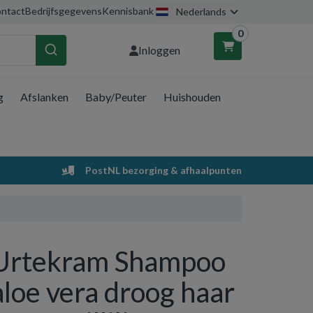
ntact
Bedrijfsgegevens
Kennisbank
Nederlands
0
Inloggen
g
Afslanken
Baby/Peuter
Huishouden
nkelwagen
Uw winkelwagen is leeg.
PostNL bezorging & afhaalpunten
Vul hem met producten.
Urtekram Shampoo
aloe vera droog haar