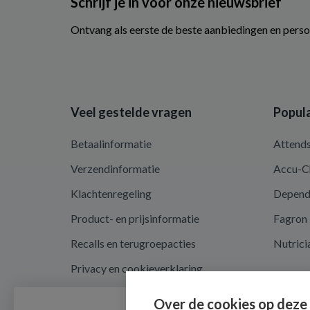
Schrijf je in voor onze nieuwsbrief
Ontvang als eerste de beste aanbiedingen en perso
Veel gestelde vragen
Popula
Betaalinformatie
Attend
Verzendinformatie
Accu-C
Klachtenregeling
Depen
Product- en prijsinformatie
Fagron
Recalls en terugroepacties
Nutrici
Privacy en cookieverklaring
Cookie instellingen
Over de cookies op deze