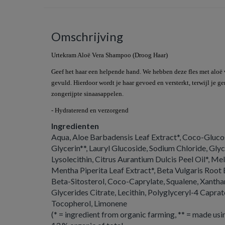
Omschrijving
Urtekram Aloë Vera Shampoo (Droog Haar)
Geef het haar een helpende hand. We hebben deze fles met aloë v
gevuld. Hierdoor wordt je haar gevoed en versterkt, terwijl je ge
zongerijpte sinaasappelen.
- Hydraterend en verzorgend
Ingredienten
Aqua, Aloe Barbadensis Leaf Extract*, Coco-Gluco
Glycerin**, Lauryl Glucoside, Sodium Chloride, Gly
Lysolecithin, Citrus Aurantium Dulcis Peel Oil*, Mel
Mentha Piperita Leaf Extract*, Beta Vulgaris Root 
Beta-Sitosterol, Coco-Caprylate, Squalene, Xant
Glycerides Citrate, Lecithin, Polyglyceryl-4 Capra
Tocopherol, Limonene
(* = ingredient from organic farming, ** = made usi