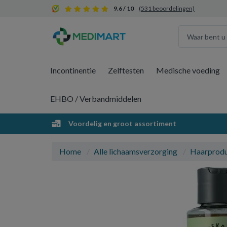
9.6 / 10
(531 beoordelingen)
Incontinentie
Zelftesten
Medische voeding
EHBO / Verbandmiddelen
Voordelig en groot assortiment
Home
Alle lichaamsverzorging
Haarprod