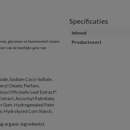
Specificaties
inhoud
era, glycerine en bietenwortel extract
Productsoort
niet van de heerlijke geur van
side, Sodium Coco-Sulfate,
ceryl Oleate, Parfum,
issa Officinalis Leaf Extract*,
Extract, Ascorbyl Palmitate,
han Gum, Hydrogenated Palm
te, Hydrolyzed Corn Starch,
ng organic ingredients).