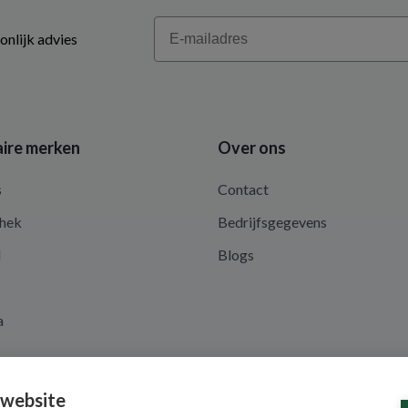
Email
onlijk advies
ire merken
Over ons
s
Contact
hek
Bedrijfsgegevens
d
Blogs
a
 website