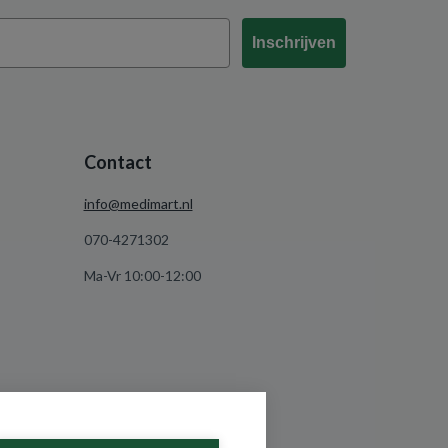
Inschrijven
Contact
info@medimart.nl
070-4271302
Ma-Vr 10:00-12:00