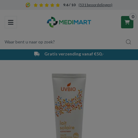
9.6 / 10
(531 beoordelingen)
0
Toggle navigation
Waar bent u naar op zoek?
Gratis verzending vanaf €50,-
Winkelwagen
Uw winkelwagen is leeg.
Vul hem met producten.