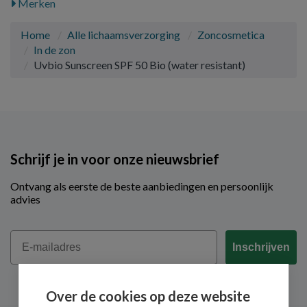
Merken
Home
Alle lichaamsverzorging
Zoncosmetica
In de zon
Uvbio Sunscreen SPF 50 Bio (water resistant)
Schrijf je in voor onze nieuwsbrief
Ontvang als eerste de beste aanbiedingen en persoonlijk
advies
Email
Inschrijven
Over de cookies op deze website