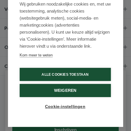
Wij gebruiken noodzakelijke cookies en, met uw
Veel gestelde vragen
toestemming, analytische cookies
(websitegebruik meten), social-media- en
marketingcookies (advertenties
Populaire merken
personaliseren). U kunt uw keuze altijd wijzigen
via ‘Cookie-instellingen’. Meer informatie
hierover vindt u via onderstaande link.
Over ons
Kom meer te weten
Contact
ALLE COOKIES TOESTAAN
Schrijf je in voor onze nieuwsbrief
WEIGEREN
Ontvang als eerste de beste aanbiedingen en persoonlijk
advies
Cookie-instellingen
Email
9.6 / 10
(531 beoordelingen)
© 2026 - Medimart.nl.
Inschrijven