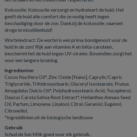
Kokosolie: Kokosolie verzorgt en hydrateert de huid. Het
geeft de huid alle comfort die ze nodig heeft tegen
beschadiging door de zon. Dankzij de kokosolie, vaarwel
droge krokodillenhuid!
Wortelextract: De wortel is een prima bondgenoot voor de
huid in de zon! Rijk aan vitamine A en bèta-caroteen,
beschermt het de huid tegen UV-stralen. Bovendien zorgt het
voor een langere bruining.
Ingredienten
Cocos Nucifera Oil*, Zinc Oxide [Nano], Caprylic/Capric
Triglyceride, Trihidroxystearin, Glyceryl Isostearate, Prunus
Amygdalus Dulcis Oil*, Polyhydroxystearic Acid, Tocopherol,
Daucus Carota Sativa Root Extract*, Helianthus Annuus Seed
Oil, Parfum, Limonene, Linalool, Citral, Geraniol, Eugenol,
Citronellol.
*Ingrediënten uit de biologische landbouw
Gebruik
Schud de Sun Milk goed voor elk gebruik.